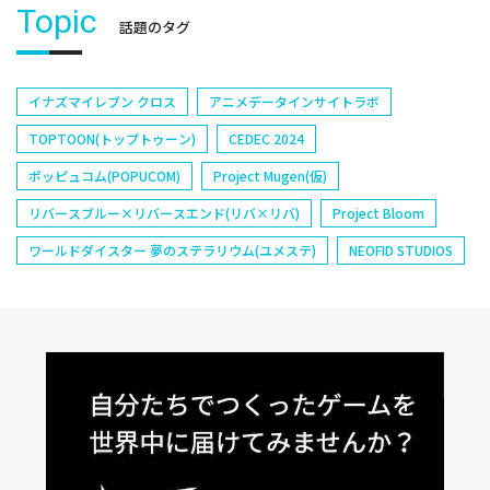
Topic
話題のタグ
イナズマイレブン クロス
アニメデータインサイトラボ
TOPTOON(トップトゥーン)
CEDEC 2024
ポッピュコム(POPUCOM)
Project Mugen(仮)
リバースブルー×リバースエンド(リバ×リバ)
Project Bloom
ワールドダイスター 夢のステラリウム(ユメステ)
NEOFID STUDIOS