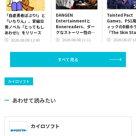
DANGEN
Tainted Pact
「自虐勇者ぽぷり!」と
Entertainmentと
Games、PS1
「いちりん」、掌編日
Bonereaders、ダー
ィックのB級ホ
常ノベル『とってもし
クなストーリー性のカ
『The Skin St
あわせ!』をリリース
ードゲーム
を配信開始！
2026.08.08 11:11
2026.08.07 1
2026.08.08 12:40
ADV『BONEREADER
～骨読みの魔の世界
～』をリリース
すべて見る
カイロソフト
あわせて読みたい
カイロソフト