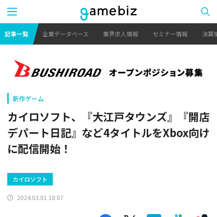
記事一覧
企業データベース
業界求人情報
セミナー情報
決算
新作ゲーム
カイロソフト、『大江戸タウンズ』『開店
デパート日記』など4タイトルをXbox向け
に配信開始！
カイロソフト
2024.03.01 18:07