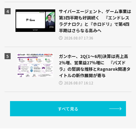
サイバーエージェント、ゲーム事業は
第3四半期も好調続く 『エンドレス
ラグナロク』と『ホロドリ』で第4四
半期はさらなる高みへ
2026.08.07 17:36
ガンホー、2Q(1～6月)決算は売上高
2％増、営業益27％増に 『パズド
ラ』の堅調な推移とRagnarok関連タ
イトルの新作展開が寄与
2026.08.07 16:12
すべて見る