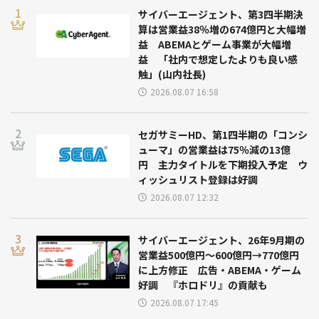
サイバーエージェント、第3四半期決
算は営業益38％増の674億円と大幅増
益 ABEMAとゲーム事業が大幅増
益 「社内で想定したよりも良い感
触」(山内社長)
2026.08.07 16:58
セガサミーHD、第1四半期の「コンシ
ューマ」の営業益は75％減の13億
円 主力タイトルを下期投入予定 ウ
ィッシュリスト登録は好調
2026.08.07 12:32
サイバーエージェント、26年9月期の
営業益500億円～600億円→770億円
に上方修正 広告・ABEMA・ゲーム
好調 『ホロドリ』の貢献も
2026.08.07 17:45