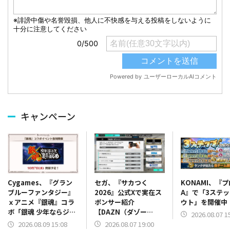
キャンペーン
セガ、『サカつく
KONAMI、『
Cygames、『グラン
2026』公式Xで実在ス
A』で「3ステ
ブルーファンタジー』
ポンサー紹介
ウト」を開催中
ｘアニメ『銀魂』コラ
【DAZN（ダゾー
ボ「銀魂 少年ならジャ
2026.08.07 1
ン）】篇をポスト
ンプの裏表紙までちゃ
2026.08.07 19:00
2026.08.09 15:08