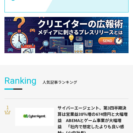
Ranking
人気記事ランキング
サイバーエージェント、第3四半期決
算は営業益38％増の674億円と大幅増
益 ABEMAとゲーム事業が大幅増
益 「社内で想定したよりも良い感
触」(山内社長)