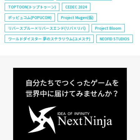
TOPTOON(トップトゥーン)
CEDEC 2024
ポッピュコム(POPUCOM)
Project Mugen(仮)
リバースブルー×リバースエンド(リバ×リバ)
Project Bloom
ワールドダイスター 夢のステラリウム(ユメステ)
NEOFID STUDIOS