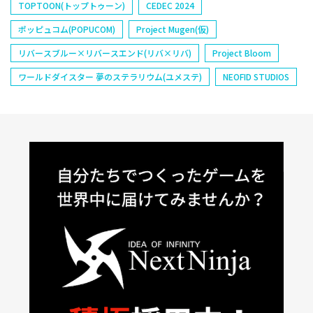
TOPTOON(トップトゥーン)
CEDEC 2024
ポッピュコム(POPUCOM)
Project Mugen(仮)
リバースブルー×リバースエンド(リバ×リバ)
Project Bloom
ワールドダイスター 夢のステラリウム(ユメステ)
NEOFID STUDIOS