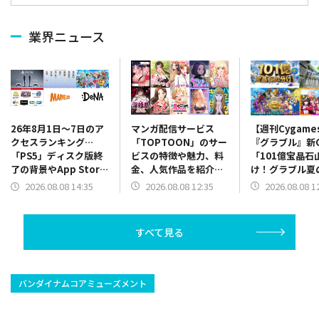
業界ニュース
マンガ配信サービス
【週刊Cygame
26年8月1日～7日のア
「TOPTOON」のサー
『グラブル』新
クセスランキング…
ビスの特徴や魅力、料
「101億宝晶石
「PS5」ディスク版終
金、人気作品を紹介
け！グラブル夏
了の背景やApp Store
ランキングも毎週更新
祭！」、『ウマ
振り返り、決算関係が
2026.08.08 12:35
2026.08.08 1
2026.08.08 14:35
MV「ホメメテ
上位に
CM「世界にホ
っぢょぶ大賞」
すべて見る
など（26年8月
日）
バンダイナムコアミューズメント