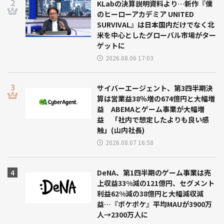
KLabの決算説明資料より…新作『僕
のヒーローアカデミア UNITED
SURVIVAL』は日本国内だけでなく北
米を中心としたグローバル市場がター
ゲットに
2026.08.06 17:03
サイバーエージェント、第3四半期決
算は営業益38％増の674億円と大幅増
益 ABEMAとゲーム事業が大幅増
益 「社内で想定したよりも良い感
触」(山内社長)
2026.08.07 16:58
DeNA、第1四半期のゲーム事業は売
上収益33%減の121億円、セグメント
利益62%減の38億円と大幅減収減
益…『ポケポケ』平均MAUが3900万
人→2300万人に