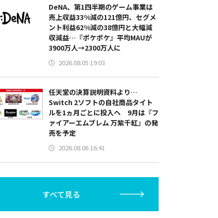
DeNA、第1四半期のゲーム事業は
売上収益33%減の121億円、セグメ
ント利益62%減の38億円と大幅減
収減益…『ポケポケ』平均MAUが
3900万人→2300万人に
2026.08.05 19:03
任天堂の決算説明資料より…
Switch 2ソフトの自社商品タイト
ルを1ヵ月ごとに投入へ 9月は『フ
ァイアーエムブレム 万紫千紅』の発
売を予定
2026.08.06 16:41
すべて見る