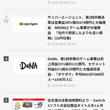
2026.08.06 17:03
サイバーエージェント、第3四半期決
算は営業益38％増の674億円と大幅増
益 ABEMAとゲーム事業が大幅増
益 「社内で想定したよりも良い感
触」(山内社長)
2026.08.07 16:58
DeNA、第1四半期のゲーム事業は売
上収益33%減の121億円、セグメント
利益62%減の38億円と大幅減収減
益…『ポケポケ』平均MAUが3900万
人→2300万人に
2026.08.05 19:03
任天堂の決算説明資料より… Switch
2ソフトの自社商品タイトルを1ヵ月