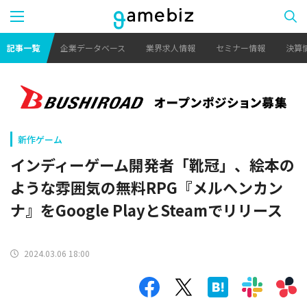
記事一覧
企業データベース
業界求人情報
セミナー情報
決算
新作ゲーム
インディーゲーム開発者「靴冠」、絵本の
ような雰囲気の無料RPG『メルヘンカン
ナ』をGoogle PlayとSteamでリリース
2024.03.06 18:00