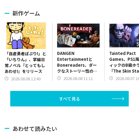
新作ゲーム
DANGEN
Tainted Pact
「自虐勇者ぽぷり!」と
Entertainmentと
Games、PS1
「いちりん」、掌編日
Bonereaders、ダー
ィックのB級ホ
常ノベル『とってもし
クなストーリー性のカ
『The Skin St
あわせ!』をリリース
ードゲーム
を配信開始！
2026.08.08 11:11
2026.08.07 1
2026.08.08 12:40
ADV『BONEREADER
～骨読みの魔の世界
～』をリリース
すべて見る
あわせて読みたい