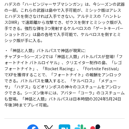
ハデスの「ハービンジャーサブマシンガン」は、今シーズンの武器
の一部。これらの武器は島中で入手可能が、ミシック版はアレス
とハデスを倒さなければ入手できない。アルテミスの「ハントレ
スDMR」で遠距離から攻撃でき、ゼウスを倒すとミシック版が入
手できる。強烈な弾を3つ発射するケルベロスの「ゲートキーパー
ショットガン」は島の各地で入手可能で、ケルベロスを倒すとミ
シック版が手に入る。
・「神話と人類」バトルパスで神話が現実に:
チャプター5シーズン2では「神話と人類」バトルパスが登場!「フ
ォートナイト バトルロイヤル」、クリエイター制作の島、「レゴ
フォートナイト」、「Rocket Racing」、「Fortnite Festival」
でXPを獲得することで、「フォートナイト」の報酬をアンロック
できる。バトルパスを購入すると、「ケルベロス」「メデュー
サ」「ハデス」などオリンポスの神々のコスチュームをアンロッ
クできる。シーズン後半には、アバター「コーラ」のコスチューム
も登場。「神話と人類」バトルパスは日本時間の2024年5月24日
午後3時までプレイ可能。