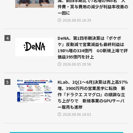
減、前四半期比で7名増の965名 人
件費・賞与費用の減少が利益率改善の
一因に
2026.08.05 16:39
DeNA、第1四半期決算は『ポケポ
ケ』反動減で営業減益も最終利益は
198%増の334億円 GO新規上場で評
価益395億円を計上
2026.08.05 20:56
KLab、2Q(1～6月)決算は売上高57％
増、3900万円の営業黒字に転換 新
作『ドラクエ スマグロ』の順調な立
ち上がりで 新規事業のGPUサーバ
ー販売も進捗
2026.08.06 16:02