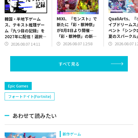
MIXI、『モンスト』で
QualiArts、
韓国・半地下ゲーム
新たに「彩・獣神祭」
イブドリームス
ス、テキスト推理ゲー
が8月8日より開催…
ベント「シンク
ム『九つ目の記録』を
「彩・獣神祭」の新限
夏のスパークル
2027年に配信！選択肢
定キャラ2体が登場
催！miComet
は無し、プレイヤー自
2026.08.07 12:58
2026.08.07 1
2026.08.07 14:11
衣装で登場
らがキーワードを導き
出す
すべて見る
Epic Games
フォートナイト(Fortnite)
あわせて読みたい
新作ゲーム