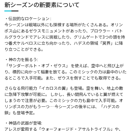
新シーズンの新要素について
・伝説的なロケーション :
今シーズンは戦場以外にも探検する場所がたくさんある。オリン
ポス山にあるゼウスモニュメントがあったり、ブロウラー・バト
ルグラウンドでアレスに挑戦したり、グリムゲートで3つの頭を持
つ番犬ケルベロスに立ち向かったり、ハデスの領域「冥界」に降
り立つことができる。
・神の力を振るう:
「サンダーボルト・オブ・ゼウス」 を使えば、空中へと飛び上が
り、標的に向かって稲妻を放てる。このミシックの力は島中のいた
るところで入手可能。また、ゼウスを倒すことでも取得できる。
さらなる飛行能力「イカロスの翼」も登場。空を舞い、地上の敵
に急降下攻撃が可能に。 しかし、長い間飛んでいると翼が燃えて
しまうので注意が必要。このミシックの力も島中で入手可能。オ
リンポスの力がもう一つ… 今シーズンの後半には、「ハデスの
鎖」も登場予定。
・神話の武器が登場:
アレスが愛用する「ウォーフォージド・アサルトライフル」や、