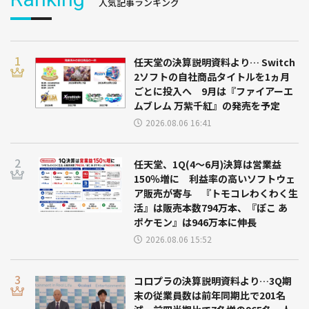
人気記事ランキング
任天堂の決算説明資料より… Switch
2ソフトの自社商品タイトルを1ヵ月
ごとに投入へ 9月は『ファイアーエ
ムブレム 万紫千紅』の発売を予定
2026.08.06 16:41
任天堂、1Q(4～6月)決算は営業益
150％増に 利益率の高いソフトウェ
ア販売が寄与 『トモコレわくわく生
活』は販売本数794万本、『ぽこ あ
ポケモン』は946万本に伸長
2026.08.06 15:52
コロプラの決算説明資料より…3Q期
末の従業員数は前年同期比で201名