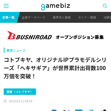
記事一覧
企業データベース
業界求人情報
セミナー情報
決算
業界ニュース
コトブキヤ、オリジナルIPプラモデルシリ
ーズ「ヘキサギア」が世界累計出荷数100
万個を突破！
壽屋（コトブキヤ）
2024.03.11 09:50