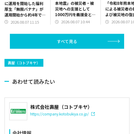
本地震」の被災者・被
「令和8年熊本
に運用を開始した福利
災地への支援として
による被災者の
厚生「無限バナナ」が
1000万円を義援金とし
よび被災地の復
運用開始から約4年で累
て熊本県に寄付へ
立ててもらうた
計消費数で約14万本
2026.08.07 10:44
2026.08.07 1
2026.08.07 11:15
赤十字社を通じ
に オフィスの定番と
金3000万円を
して日常に定着
すべて見る
壽屋（コトブキヤ）
あわせて読みたい
株式会社壽屋（コトブキヤ）
https://company.kotobukiya.co.jp/
会社情報