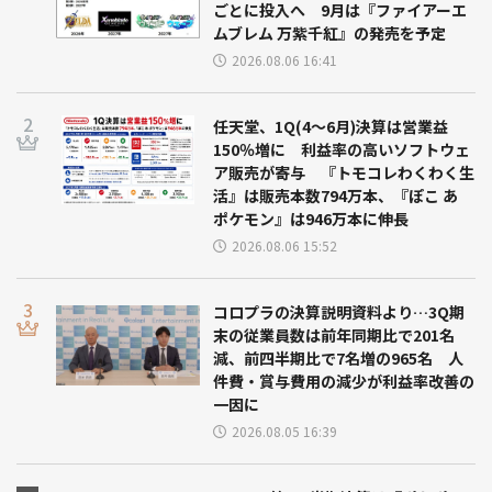
ごとに投入へ 9月は『ファイアーエ
ムブレム 万紫千紅』の発売を予定
2026.08.06 16:41
任天堂、1Q(4～6月)決算は営業益
150％増に 利益率の高いソフトウェ
ア販売が寄与 『トモコレわくわく生
活』は販売本数794万本、『ぽこ あ
ポケモン』は946万本に伸長
2026.08.06 15:52
コロプラの決算説明資料より…3Q期
末の従業員数は前年同期比で201名
減、前四半期比で7名増の965名 人
件費・賞与費用の減少が利益率改善の
一因に
2026.08.05 16:39