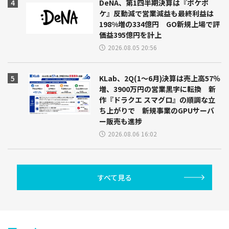
DeNA、第1四半期決算は『ポケポ
ケ』反動減で営業減益も最終利益は
198%増の334億円 GO新規上場で評
価益395億円を計上
2026.08.05 20:56
KLab、2Q(1～6月)決算は売上高57％
増、3900万円の営業黒字に転換 新
作『ドラクエ スマグロ』の順調な立
ち上がりで 新規事業のGPUサーバ
ー販売も進捗
2026.08.06 16:02
すべて見る