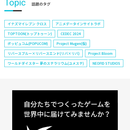
Topic
話題のタグ
イナズマイレブン クロス
アニメデータインサイトラボ
TOPTOON(トップトゥーン)
CEDEC 2024
ポッピュコム(POPUCOM)
Project Mugen(仮)
リバースブルー×リバースエンド(リバ×リバ)
Project Bloom
ワールドダイスター 夢のステラリウム(ユメステ)
NEOFID STUDIOS