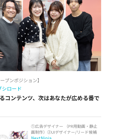
オープンポジション】
ブシロード
るコンテンツ、次はあなたが広める番で
①広告デザイナー （PR用動画・静止
画制作）②UIデザイナー/リード候補
NextNinja