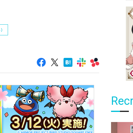
ト）
Recr