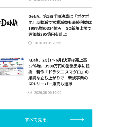
DeNA、第1四半期決算は『ポケポ
ケ』反動減で営業減益も最終利益は
198%増の334億円 GO新規上場で
評価益395億円を計上
2026.08.05 20:56
KLab、2Q(1～6月)決算は売上高
57％増、3900万円の営業黒字に転
換 新作『ドラクエ スマグロ』の
順調な立ち上がりで 新規事業の
GPUサーバー販売も進捗
2026.08.06 16:02
すべて見る