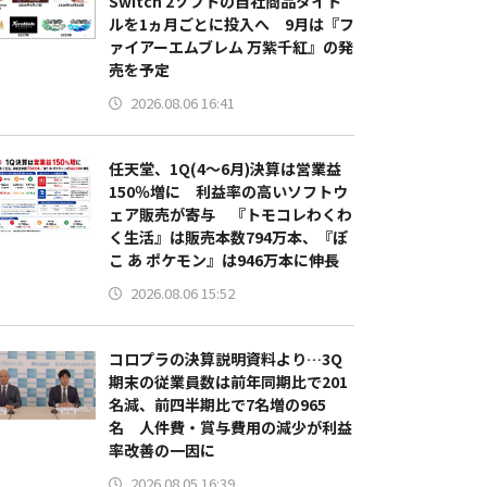
Switch 2ソフトの自社商品タイト
ルを1ヵ月ごとに投入へ 9月は『フ
ァイアーエムブレム 万紫千紅』の発
売を予定
2026.08.06 16:41
任天堂、1Q(4～6月)決算は営業益
150％増に 利益率の高いソフトウ
ェア販売が寄与 『トモコレわくわ
く生活』は販売本数794万本、『ぽ
こ あ ポケモン』は946万本に伸長
2026.08.06 15:52
コロプラの決算説明資料より…3Q
期末の従業員数は前年同期比で201
名減、前四半期比で7名増の965
名 人件費・賞与費用の減少が利益
率改善の一因に
2026.08.05 16:39