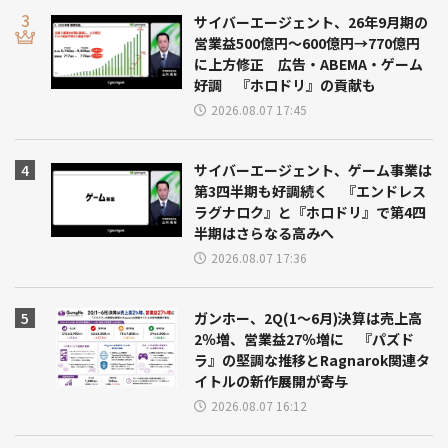
サイバーエージェント、26年9月期の
営業益500億円～600億円→770億円
に上方修正 広告・ABEMA・ゲーム
好調 『ホロドリ』の貢献も
2026.08.07 17:45
サイバーエージェント、ゲーム事業は
第3四半期も好調続く 『エンドレス
ラグナロク』と『ホロドリ』で第4四
半期はさらなる高みへ
2026.08.07 17:36
ガンホー、2Q(1～6月)決算は売上高
2％増、営業益27％増に 『パズド
ラ』の堅調な推移とRagnarok関連タ
イトルの新作展開が寄与
2026.08.07 16:12