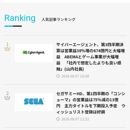
Ranking
人気記事ランキング
サイバーエージェント、第3四半期決
算は営業益38％増の674億円と大幅増
益 ABEMAとゲーム事業が大幅増
益 「社内で想定したよりも良い感
触」(山内社長)
2026.08.07 16:58
セガサミーHD、第1四半期の「コンシ
ューマ」の営業益は75％減の13億
円 主力タイトルを下期投入予定 ウ
ィッシュリスト登録は好調
2026.08.07 12:32