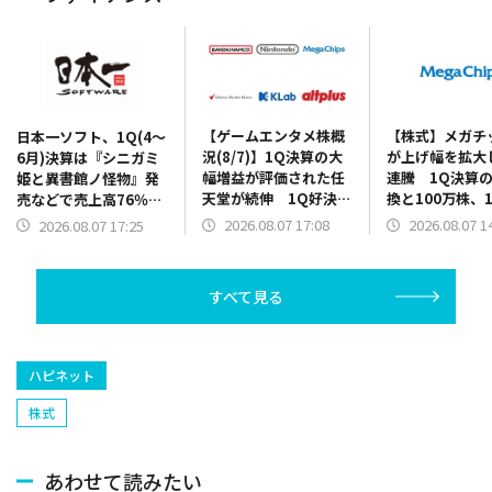
【ゲームエンタメ株概
【株式】メガチ
日本一ソフト、1Q(4～
況(8/7)】1Q決算の大
が上げ幅を拡大
6月)決算は『シニガミ
幅増益が評価された任
連騰 1Q決算
姫と異書館ノ怪物』発
天堂が続伸 1Q好決算
換と100万株、1
売などで売上高76％増
と2Q累計業績予想の上
円を上限とした
に 2Q以降発売の新作
2026.08.07 17:08
2026.08.07 1
2026.08.07 17:25
方修正を発表のバンダ
買いの発表で
の開発費用先行で営業
イナムコHDは5000円
赤字を計上
台を回復
すべて見る
ハピネット
株式
あわせて読みたい