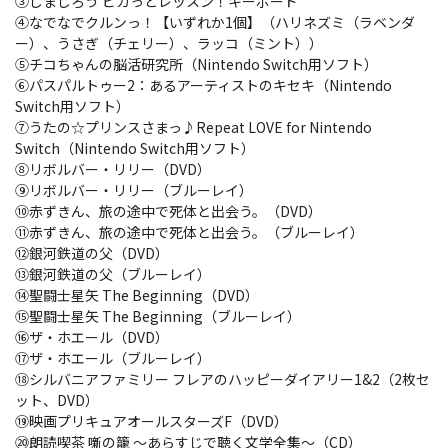
③しまじろう ピカっとレッスン！キーボード
④なでなでクルンっ！【いずれか1個】（ハリネズミ（ラベンダ
ー）、うさぎ（チェリー）、ラッコ（ミント））
⑤チコちゃんの脳活研究所（Nintendo Switch用ソフト）
⑥パスパルトゥー2：あるアーティストのキセキ（Nintendo
Switch用ソフト）
⑦うたの☆プリンスさまっ♪Repeat LOVE for Nintendo
Switch（Nintendo Switch用ソフト）
⑧リボルバー・リリー（DVD）
⑨リボルバー・リリー（ブルーレイ）
⑩赤ずきん、旅の途中で死体と出会う。（DVD）
⑪赤ずきん、旅の途中で死体と出会う。（ブルーレイ）
⑫銀河鉄道の父（DVD）
⑬銀河鉄道の父（ブルーレイ）
⑭聖闘士星矢 The Beginning（DVD）
⑮聖闘士星矢 The Beginning（ブルーレイ）
⑯ザ・ホエール（DVD）
⑰ザ・ホエール（ブルーレイ）
⑱シルバニアファミリー フレアのハッピーダイアリー1&2（2枚セ
ット、DVD）
⑲映画プリキュアオールスターズF（DVD）
⑳朗読喫茶 噺の籠 ～あらすじで聴く文学全集～（CD）