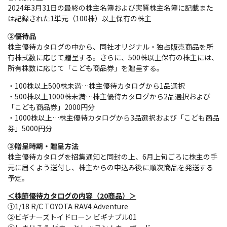
2024年3月31日の最終の株主名簿および実質株主名簿に記載また
は記録された1単元（100株）以上保有の株主
②優待品
株主優待カタログの中から、同社オリジナル・独占販売商品を所
有株式数に応じて贈呈する。さらに、500株以上保有の株主には、
所有株数に応じて「こども商品券」を贈呈する。
・100株以上500株未満…株主優待カタログから1品選択
・500株以上1000株未満…株主優待カタログから2品選択および
「こども商品券」2000円分
・1000株以上…株主優待カタログから3品選択および「こども商品
券」5000円分
③贈呈時期・贈呈方法
株主優待カタログを招集通知と同封の上、6月上旬ごろに株主の手
元に届くよう送付し、株主からの申込み後に順次商品を発送する
予定。
＜株節優待カタログの内容（20商品）＞
①1/18 R/C TOYOTA RAV4 Adventure
②ビギナーズトイドローン ビギナブル01