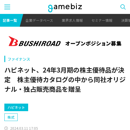
記事一覧
企業データベース
業界求人情報
セミナー情報
決算
ファイナンス
ハピネット、24年3月期の株主優待品が決
定 株主優待カタログの中から同社オリジ
ナル・独占販売商品を贈呈
ハピネット
株式
2024.03.11 17:05