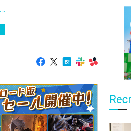
ント
）
Recr