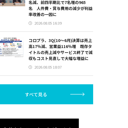
名減、前四半期比で7名増の965
名 人件費・賞与費用の減少が利益
率改善の一因に
2026.08.05 16:39
コロプラ、3Q(10～6月)決算は売上
高17％減、営業益116％増 既存タ
イトルの売上減やサービス終了で減
収もコスト見直しで大幅な増益に
2026.08.05 18:07
すべて見る