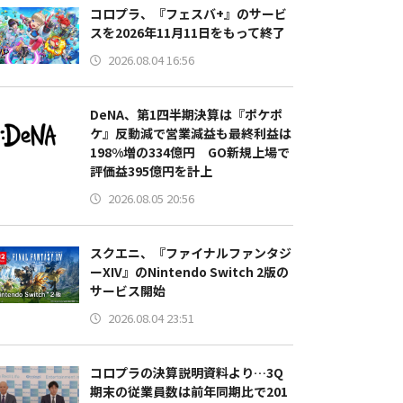
コロプラ、『フェスバ+』のサービ
スを2026年11月11日をもって終了
2026.08.04 16:56
DeNA、第1四半期決算は『ポケポ
ケ』反動減で営業減益も最終利益は
198%増の334億円 GO新規上場で
評価益395億円を計上
2026.08.05 20:56
スクエニ、『ファイナルファンタジ
ーXIV』のNintendo Switch 2版の
サービス開始
2026.08.04 23:51
コロプラの決算説明資料より…3Q
期末の従業員数は前年同期比で201