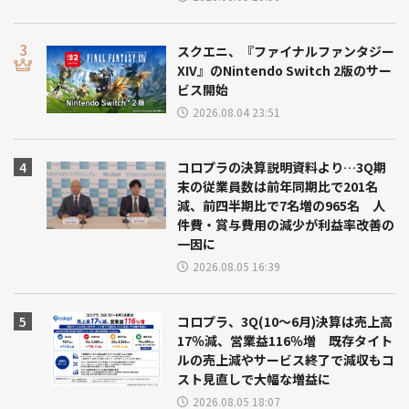
スクエニ、『ファイナルファンタジー
XIV』のNintendo Switch 2版のサー
ビス開始
2026.08.04 23:51
コロプラの決算説明資料より…3Q期
末の従業員数は前年同期比で201名
減、前四半期比で7名増の965名 人
件費・賞与費用の減少が利益率改善の
一因に
2026.08.05 16:39
コロプラ、3Q(10～6月)決算は売上高
17％減、営業益116％増 既存タイト
ルの売上減やサービス終了で減収もコ
スト見直しで大幅な増益に
2026.08.05 18:07