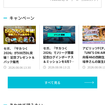
キャンペーン
セガ、『サカつく
アピリッツFCP
セガ、『サカつく
2026』でJリーグ開幕
『UNI'S ON A
2026』が500万DL突
記念ログインボーナス
向坂46の四期
破！ 記念プレゼント＆
＆ミッションを8月7日
瑶季さんの誕生
パック販売
13時より開催
念した「誕生日
2026.08.06 13:21
2026.08.06 1
2026.08.06 13:30
ースデーコレク
ン」を開催中
すべて見る
あわせて読みたい