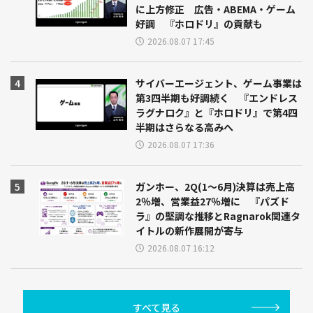
に上方修正 広告・ABEMA・ゲーム
好調 『ホロドリ』の貢献も
2026.08.07 17:45
サイバーエージェント、ゲーム事業は
第3四半期も好調続く 『エンドレス
ラグナロク』と『ホロドリ』で第4四
半期はさらなる高みへ
2026.08.07 17:36
ガンホー、2Q(1～6月)決算は売上高
2％増、営業益27％増に 『パズド
ラ』の堅調な推移とRagnarok関連タ
イトルの新作展開が寄与
2026.08.07 16:12
すべて見る