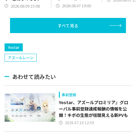
ン）】篇をポスト
ンプの裏表紙までちゃ
2026.08.07 19:00
2026.08.09 15:08
んと楽しめ」を復刻開
催
すべて見る
Yostar
アズールレーン
あわせて読みたい
事前登録
Yostar、アズールプロミリア』グロ
ーバル事前登録達成報酬の情報を公
開！キボの生態が垣間見える新PVも
2026.07.10 12:59