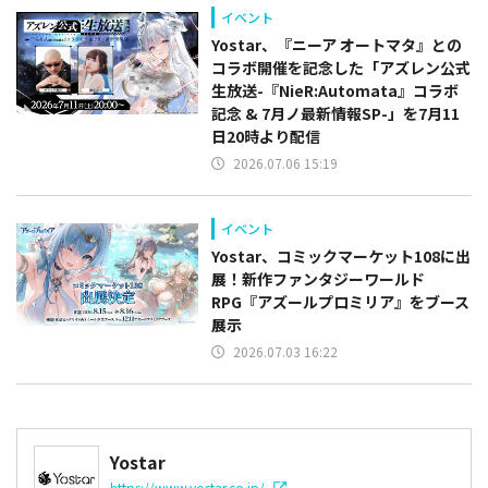
イベント
Yostar、『ニーア オートマタ』との
コラボ開催を記念した「アズレン公式
生放送-『NieR:Automata』コラボ
記念 & 7月ノ最新情報SP-」を7月11
日20時より配信
2026.07.06 15:19
イベント
Yostar、コミックマーケット108に出
展！新作ファンタジーワールド
RPG『アズールプロミリア』をブース
展示
2026.07.03 16:22
Yostar
https://www.yostar.co.jp/