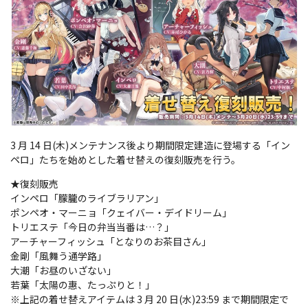
3 月 14 日(木)メンテナンス後より期間限定建造に登場する「イン
ペロ」たちを始めとした着せ替えの復刻販売を行う。
★復刻販売
インペロ「朦朧のライブラリアン」
ポンペオ・マーニョ「クェイバー・デイドリーム」
トリエステ「今日の弁当当番は…？」
アーチャーフィッシュ「となりのお茶目さん」
金剛「風舞う通学路」
大潮「お昼のいざない」
若葉「太陽の惠、たっぷりと！」
※上記の着せ替えアイテムは 3 月 20 日(水)23:59 まで期間限定で