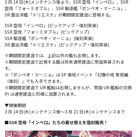
3 月 14 日(木)メンテナンス後より、SSR 空母「インペロ」、SSR
空母「フォーミダブル」、SSR 駆逐艦「ポンペオ・マーニョ」、
SR 重巡洋艦「トリエステ」が期間限定建造に登場する。
SSR 空母「インペロ」(ピックアップ・復刻実装)
SSR 空母「フォーミダブル」(ピックアップ)
SSR 駆逐艦「ポンペオ・マーニョ」(復刻実装)
SR 重巡洋艦「トリエステ」 (ピックアップ・復刻実装)
※期間限定建造では、上記以外の艦も出現します。
※期間限定建造で出現する艦は将来通常建造に常設実装されま
す。
※「ポンペオ・マーニョ」は SP 海域イベント「幻像の塔 発見編
（復刻）」でも入手できます。
※期間限定建造で UR 艦船は出現しませんが、常設 UR 艦船の交換
Pt は通常建造と同様に加算されます。
▼開催期間
3 月 14 日(木)メンテナンス後～3 月 21 日(木)メンテナンスまで
■SSR 空母「インペロ」たちの着せ替えを復刻販売！