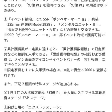
ことにより、「幻像 Pt」を獲得できる。「幻像 Pt」の用途は以下
の通り。
①「イベント補給」にて SSR「ポンペオ・マーニョ」、兵装
「135mm 連装砲 Model1938」、「メンタルユニット・Ⅱ」、
「指向型上級強化ユニット・Ⅳ期」などの報酬と交換できる。
※SSR「ポンペオ・マーニョ」は一部イベント海域で獲得可能で
す。
②累計獲得数が一定数に達すると、「累計獲得数報酬」で限定家
具などの報酬を入手できる。「累計獲得数報酬」の確認および受
取は、メイン画面のアイコン→イベントバナーの「累計報酬」に
て行うことができる。
※限定家具をすでに入手済の場合は、自動で資金×2000 に変換さ
れます。
また、下記 2 種類の特殊ステージが追加される。
①1 日 1 回のみ挑戦可能な「幻像 Pt」を大量に入手できる高難易
度ステージ「SP ステージ」
②腕試し用の「エクストラステージ」