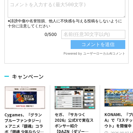
キャンペーン
セガ、『サカつく
KONAMI、『
Cygames、『グラン
2026』公式Xで実在ス
A』で「3ステ
ブルーファンタジー』
ポンサー紹介
ウト」を開催中
ｘアニメ『銀魂』コラ
【DAZN（ダゾー
ボ「銀魂 少年ならジャ
2026.08.07 1