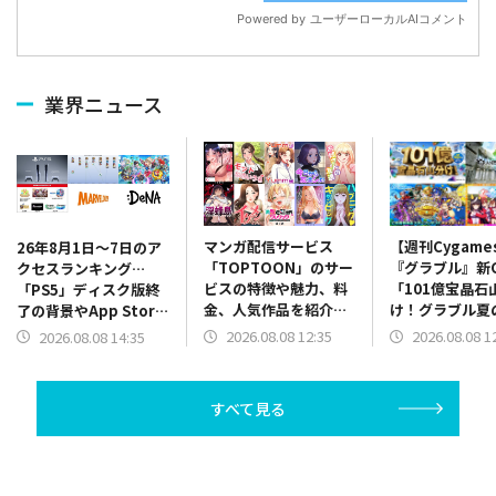
業界ニュース
マンガ配信サービス
【週刊Cygame
26年8月1日～7日のア
「TOPTOON」のサー
『グラブル』新
クセスランキング…
ビスの特徴や魅力、料
「101億宝晶石
「PS5」ディスク版終
金、人気作品を紹介
け！グラブル夏
了の背景やApp Store
ランキングも毎週更新
祭！」、『ウマ
振り返り、決算関係が
2026.08.08 12:35
2026.08.08 1
2026.08.08 14:35
MV「ホメメテ
上位に
CM「世界にホ
っぢょぶ大賞」
すべて見る
など（26年8月
日）