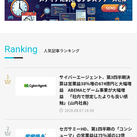
Ranking
人気記事ランキング
サイバーエージェント、第3四半期決
算は営業益38％増の674億円と大幅増
益 ABEMAとゲーム事業が大幅増
益 「社内で想定したよりも良い感
触」(山内社長)
2026.08.07 16:58
セガサミーHD、第1四半期の「コンシ
ューマ」の営業益は75％減の13億