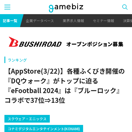
記事一覧
企業データベース
業界求人情報
セミナー情報
決算
ランキング
【AppStore(3/22)】各種ふくびき開催の
『DQウォーク』がトップに迫る
『eFootball 2024』は『ブルーロック』
コラボで37位⇒13位
スクウェア・エニックス
コナミデジタルエンタテインメント(KONAMI)