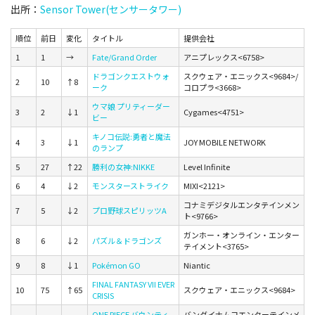
出所：
Sensor Tower(センサータワー)
順位
前日
変化
タイトル
提供会社
1
1
→
Fate/Grand Order
アニプレックス<6758>
ドラゴンクエストウォ
スクウェア・エニックス<9684>/
2
10
↑8
ーク
コロプラ<3668>
ウマ娘 プリティーダー
3
2
↓1
Cygames<4751>
ビー
キノコ伝説:勇者と魔法
4
3
↓1
JOY MOBILE NETWORK
のランプ
5
27
↑22
勝利の女神:NIKKE
Level Infinite
6
4
↓2
モンスターストライク
MIXI<2121>
コナミデジタルエンタテインメン
7
5
↓2
プロ野球スピリッツA
ト<9766>
ガンホー・オンライン・エンター
8
6
↓2
パズル＆ドラゴンズ
テイメント<3765>
9
8
↓1
Pokémon GO
Niantic
FINAL FANTASY VII EVER
10
75
↑65
スクウェア・エニックス<9684>
CRISIS
ONE PIECE バウンティ
バンダイナムコエンターテインメ