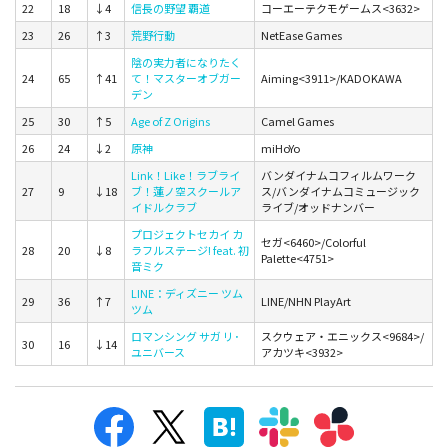
22
18
↓4
信長の野望 覇道
コーエーテクモゲームス<3632>
23
26
↑3
荒野行動
NetEase Games
陰の実力者になりたく
24
65
↑41
て！マスターオブガー
Aiming<3911>/KADOKAWA
デン
25
30
↑5
Age of Z Origins
Camel Games
26
24
↓2
原神
miHoYo
Link！Like！ラブライ
バンダイナムコフィルムワーク
27
9
↓18
ブ！蓮ノ空スクールア
ス/バンダイナムコミュージック
イドルクラブ
ライブ/オッドナンバー
プロジェクトセカイ カ
セガ<6460>/Colorful
28
20
↓8
ラフルステージ! feat. 初
Palette<4751>
音ミク
LINE：ディズニー ツム
29
36
↑7
LINE/NHN PlayArt
ツム
ロマンシング サガ リ･
スクウェア・エニックス<9684>/
30
16
↓14
ユニバース
アカツキ<3932>