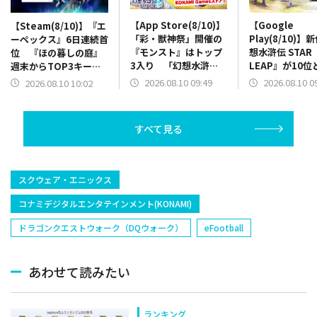
【App Store(8/10)】
【Google
【Steam(8/10)】『エ
「彩・獣神祭」開催の
Play(8/10)
ーペックス』6日連続首
『モンスト』はトップ
想水滸伝 STAR
位 『ほの暮しの庭』
3入り 「幻想水滸
LEAP』が10位
週末からTOP3キー
伝」シリーズ完全新作
もトップ10入
プ 4.5周年ガチャ開催
2026.08.10 09:49
2026.08.10 0
2026.08.10 10:02
『幻水SP』が8位にラ
レアガチャ「夏
の『ヘブバン』が100
ンクイン
チャ」を開催の
位→17位と急上昇
ドラ』は13位に
すべて見る
スクウェア・エニックス
コナミデジタルエンタテインメント(KONAMI)
ドラゴンクエストウォーク（DQウォーク）
eFootball
あわせて読みたい
ランキング