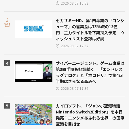
2026.08.07 16:58
セガサミーHD、第1四半期の「コンシ
ューマ」の営業益は75％減の13億
円 主力タイトルを下期投入予定 ウ
ィッシュリスト登録は好調
2026.08.07 12:32
サイバーエージェント、ゲーム事業は
第3四半期も好調続く 『エンドレス
ラグナロク』と『ホロドリ』で第4四
半期はさらなる高みへ
2026.08.07 17:36
カイロソフト、『ジャンボ空港物語
Nintendo Switch2Edition』を本日
発売！エンタメあふれる世界一の国際
空港を目指せ