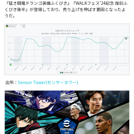
『猛き闘竜ドランゴ装備ふくびき』『WALKフェス’24記念 復刻ふ
くびき後半』が登場しており、売り上げを伸ばす要因となったよ
うだ。
出所：
Sensor Tower(センサータワー)