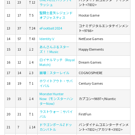
11
23
↑12
ラッシュ
ント<7832>
聖闘士星矢レジェンド
12
17
↑5
Hoolai Game
オブジャスティス
コナミデジタルエンタテインメン
13
37
↑24
eFootball 2024
ト<9766>
14
57
↑43
IdentityⅤ
NetEase Games
あんさんぶるスター
15
13
↓2
Happy Elements
ズ！！Music
ロイヤルマッチ（Royal
16
12
↓4
Dream Games
Match)
17
14
↓3
崩壊：スターレイル
COGNOSPHERE
ホワイトアウト・サバ
18
19
↑1
Century Games
イバル
Monster Hunter
19
15
↓4
Now（モンスターハン
カプコン<9697>/Niantic
ターNow）
ラストウォー：サバイ
20
21
↑1
FirstFun
バル
ドラゴンボールZ ドッ
バンダイナムコエンターテインメ
21
7
↓14
カンバトル
ント<7832>/アカツキ<3932>