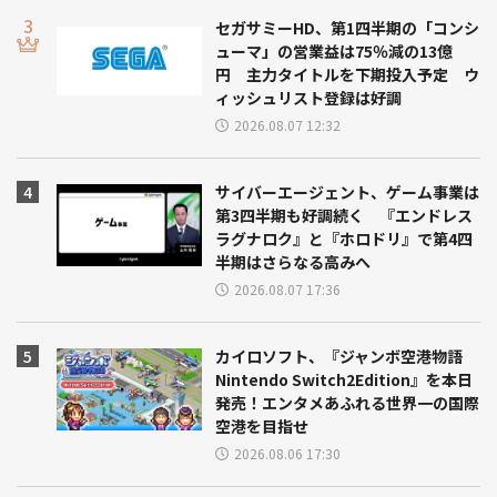
セガサミーHD、第1四半期の「コンシ
ューマ」の営業益は75％減の13億
円 主力タイトルを下期投入予定 ウ
ィッシュリスト登録は好調
2026.08.07 12:32
サイバーエージェント、ゲーム事業は
第3四半期も好調続く 『エンドレス
ラグナロク』と『ホロドリ』で第4四
半期はさらなる高みへ
2026.08.07 17:36
カイロソフト、『ジャンボ空港物語
Nintendo Switch2Edition』を本日
発売！エンタメあふれる世界一の国際
空港を目指せ
2026.08.06 17:30