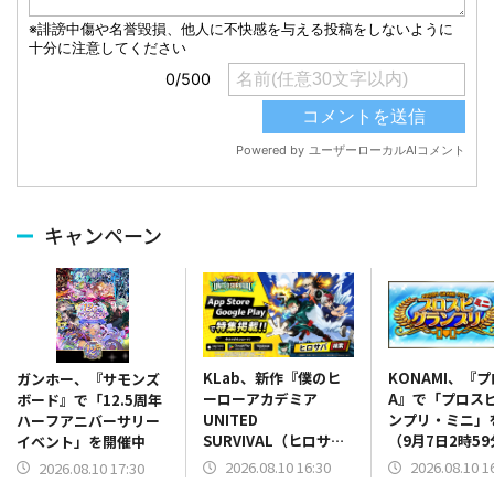
キャンペーン
KLab、新作『僕のヒ
KONAMI、『
ガンホー、『サモンズ
ーローアカデミア
A』で「プロス
ボード』で「12.5周年
UNITED
ンプリ・ミニ」
ハーフアニバーサリー
SURVIVAL（ヒロサ
（9月7日2時5
イベント」を開催中
バ）』がApp Store、
で）
2026.08.10 16:30
2026.08.10 1
2026.08.10 17:30
Google Playにて特集