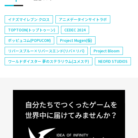
イナズマイレブン クロス
アニメデータインサイトラボ
TOPTOON(トップトゥーン)
CEDEC 2024
ポッピュコム(POPUCOM)
Project Mugen(仮)
リバースブルー×リバースエンド(リバ×リバ)
Project Bloom
ワールドダイスター 夢のステラリウム(ユメステ)
NEOFID STUDIOS