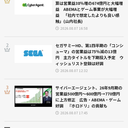
算は営業益38％増の674億円と大幅増
益 ABEMAとゲーム事業が大幅増
益 「社内で想定したよりも良い感
触」(山内社長)
2026.08.07 16:58
セガサミーHD、第1四半期の「コンシ
ューマ」の営業益は75％減の13億
円 主力タイトルを下期投入予定 ウ
ィッシュリスト登録は好調
2026.08.07 12:32
サイバーエージェント、26年9月期の
営業益500億円～600億円→770億円
に上方修正 広告・ABEMA・ゲーム
好調 『ホロドリ』の貢献も
2026.08.07 17:45