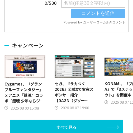
キャンペーン
セガ、『サカつく
KONAMI、『
Cygames、『グラン
2026』公式Xで実在ス
A』で「3ステ
ブルーファンタジー』
ポンサー紹介
ウト」を開催中
ｘアニメ『銀魂』コラ
【DAZN（ダゾー
ボ「銀魂 少年ならジャ
2026.08.07 1
ン）】篇をポスト
ンプの裏表紙までちゃ
2026.08.07 19:00
2026.08.09 15:08
んと楽しめ」を復刻開
催
すべて見る