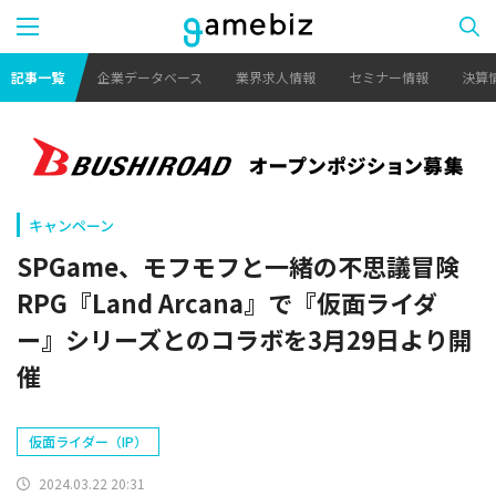
記事一覧
企業データベース
業界求人情報
セミナー情報
決算
キャンペーン
SPGame、モフモフと一緒の不思議冒険
RPG『Land Arcana』で『仮面ライダ
ー』シリーズとのコラボを3月29日より開
催
仮面ライダー（IP）
2024.03.22 20:31