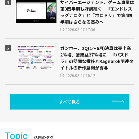
サイバーエージェント、ゲーム事業は
第3四半期も好調続く 『エンドレス
ラグナロク』と『ホロドリ』で第4四
半期はさらなる高みへ
2026.08.07 17:36
ガンホー、2Q(1～6月)決算は売上高
2％増、営業益27％増に 『パズド
ラ』の堅調な推移とRagnarok関連タ
イトルの新作展開が寄与
2026.08.07 16:12
すべて見る
Topic
話題のタグ