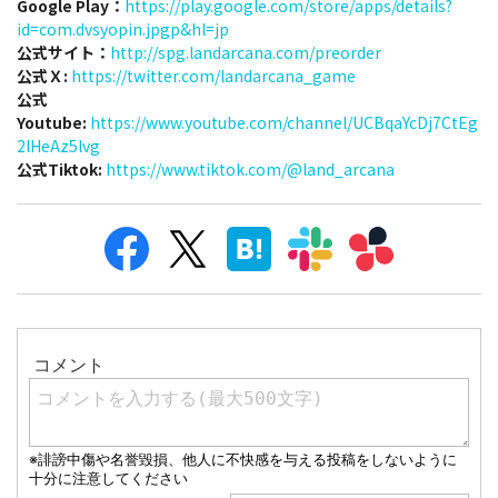
Google Play：
https://play.google.com/store/apps/details?
id=com.dvsyopin.jpgp&hl=jp
公式サイト：
http://spg.landarcana.com/preorder
公式Ｘ:
https://twitter.com/landarcana_game
公式
Youtube:
https://www.youtube.com/channel/UCBqaYcDj7CtEg
2lHeAz5lvg
公式Tiktok:
https://www.tiktok.com/@land_arcana