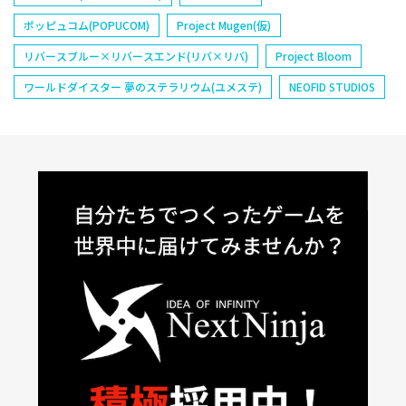
ポッピュコム(POPUCOM)
Project Mugen(仮)
リバースブルー×リバースエンド(リバ×リバ)
Project Bloom
ワールドダイスター 夢のステラリウム(ユメステ)
NEOFID STUDIOS