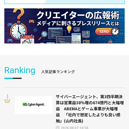
Ranking
人気記事ランキング
サイバーエージェント、第3四半期決
算は営業益38％増の674億円と大幅増
益 ABEMAとゲーム事業が大幅増
益 「社内で想定したよりも良い感
触」(山内社長)
2026.08.07 16:58