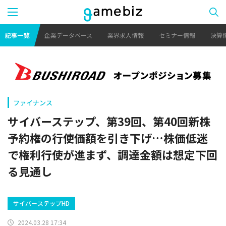
記事一覧
企業データベース
業界求人情報
セミナー情報
決算
ファイナンス
サイバーステップ、第39回、第40回新株
予約権の行使価額を引き下げ…株価低迷
で権利行使が進まず、調達金額は想定下回
る見通し
サイバーステップHD
2024.03.28 17:34