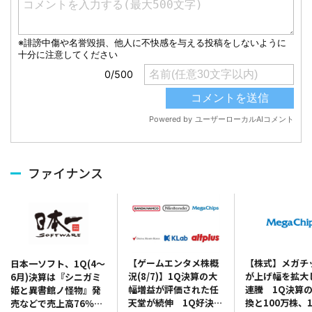
ファイナンス
【ゲームエンタメ株概
【株式】メガチ
日本一ソフト、1Q(4～
況(8/7)】1Q決算の大
が上げ幅を拡大
6月)決算は『シニガミ
幅増益が評価された任
連騰 1Q決算
姫と異書館ノ怪物』発
天堂が続伸 1Q好決算
換と100万株、1
売などで売上高76％増