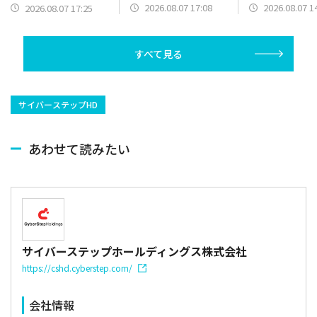
と2Q累計業績予想の上
円を上限とした
に 2Q以降発売の新作
2026.08.07 17:08
2026.08.07 1
2026.08.07 17:25
方修正を発表のバンダ
買いの発表で
の開発費用先行で営業
イナムコHDは5000円
赤字を計上
台を回復
すべて見る
サイバーステップHD
あわせて読みたい
サイバーステップホールディングス株式会社
https://cshd.cyberstep.com/
会社情報