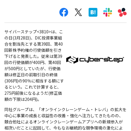
サイバーステップ<3810>は、こ
の日(3月28日)、DIC投資事業組
合を割当先とする第39回、第40
回新株予約権の行使価額を引き
下げると発表した。従来は第39
回の行使価額が400円、第40回
が500円としていたが、行使価
額は修正日の前取引日の終値
(306円)の90％に相当する額にす
るという。これで計算すると、
275円前後になるようだ(修正価
額の下限は204円)。
同社グループは、「オンラインクレーンゲーム・トレバ」の拡大を
中心に事業の成長と収益性の改善・強化へ注力してきたものの、
競合他社によるオンラインクレーンゲームアプリへの新規参入が
相次いだことに起因して、今もなお継続的な競争環境の激化によ