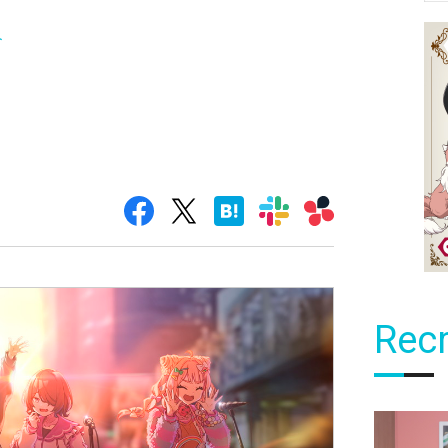
ト
Recr