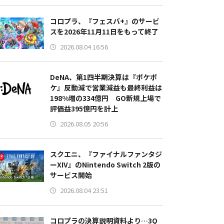
コロプラ、『フェスバ+』のサービ
スを2026年11月11日をもって終了
2026.08.04 16:56
DeNA、第1四半期決算は『ポケポ
ケ』反動減で営業減益も最終利益は
198%増の334億円 GO新規上場で
評価益395億円を計上
2026.08.05 20:56
スクエニ、『ファイナルファンタジ
ーXIV』のNintendo Switch 2版の
サービス開始
2026.08.04 23:51
コロプラの決算説明資料より…3Q