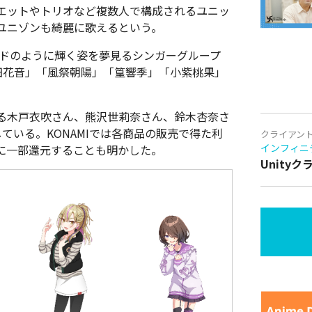
エットやトリオなど複数人で構成されるユニッ
ユニゾンも綺麗に歌えるという。
ンドのように輝く姿を夢見るシンガーグループ
「山田花音」「風祭朝陽」「篁響季」「小紫桃果」
る木戸衣吹さん、熊沢世莉奈さん、鈴木杏奈さ
ている。KONAMIでは各商品の販売で得た利
クライアン
インフィニ
に一部還元することも明かした。
Unity