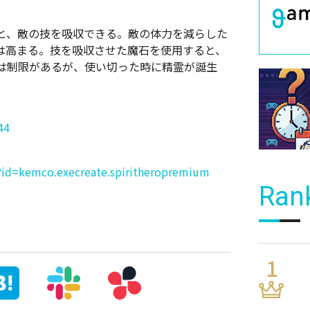
と、敵の技を吸収できる。敵の体力を減らした
は高まる。技を吸収させた魔石を使用すると、
は制限があるが、使い切った時に精霊が誕生
44
ls?id=kemco.execreate.spiritheropremium
Ran