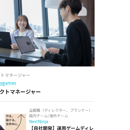
クトマネージャー
games
クトマネージャー
企画職（ディレクター、プランナー）
国内チーム/海外チーム
NextNinja
【自社開発】運用ゲームディレ