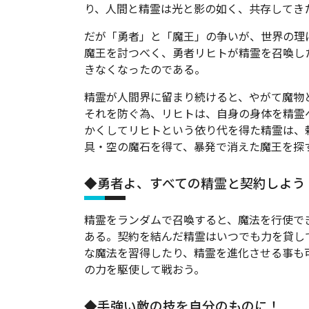
り、人間と精霊は光と影の如く、共存してき
だが「勇者」と「魔王」の争いが、世界の理
魔王を討つべく、勇者リヒトが精霊を召喚し
きなくなったのである。
精霊が人間界に留まり続けると、やがて魔物
それを防ぐ為、リヒトは、自身の身体を精霊
かくしてリヒトという依り代を得た精霊は、
具・空の魔石を得て、暴発で消えた魔王を探す
◆勇者よ、すべての精霊と契約しよう
精霊をランダムで召喚すると、魔法を行使で
ある。契約を結んだ精霊はいつでも力を貸し
な魔法を習得したり、精霊を進化させる事も
の力を駆使して戦おう。
◆手強い敵の技を自分のものに！