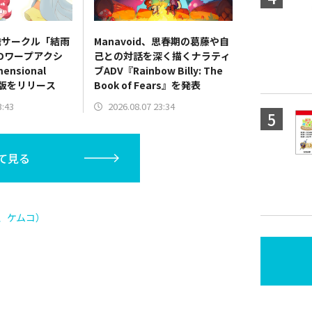
発サークル「結雨
Manavoid、思春期の葛藤や自
Dワープアクシ
己との対話を深く描くナラティ
nsional
ブADV『Rainbow Billy: The
験版をリリース
Book of Fears』を発表
3:43
2026.08.07 23:34
て見る
、ケムコ）