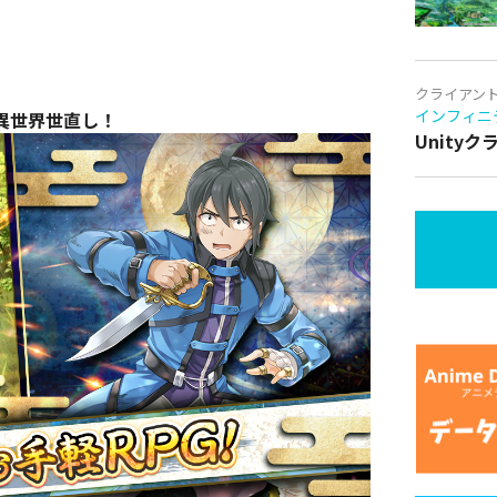
クライアン
インフィニ
異世界世直し！
Unity