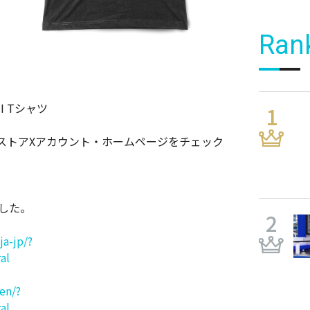
Ran
I Tシャツ
ャツ
ストアXアカウント・ホームページをチェック
ました。
a-jp/?
al
en/?
al