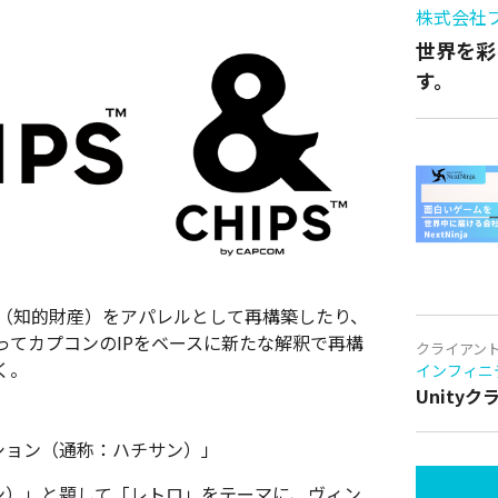
。
株式会社
世界を彩
す。
るIP（知的財産）をアパレルとして再構築したり、
ってカプコンのIPをベースに新たな解釈で再構
クライアン
く。
インフィニ
Unity
ション（通称：ハチサン）」
ン）」と題して「レトロ」をテーマに、ヴィン