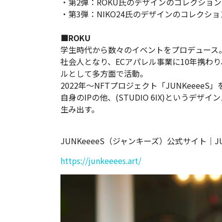
・第2弾：ROKU氏のデザインのコレクショ
・第3弾：NIKO24氏のデザインのコレクシ
■ROKU
学生時代から数々のイベントをプロデュース
社会人となり、ECアパレル事業に10年携わ
ルとして多方面で活動。
2022年～NFTプロジェクト「JUNKeeeeS
自身のIPの他、(STUDIO 6IX)という
生み出す。
JUNKeeeeS（ジャンキーズ）公式サイト｜JUNK
https://junkeeees.art/