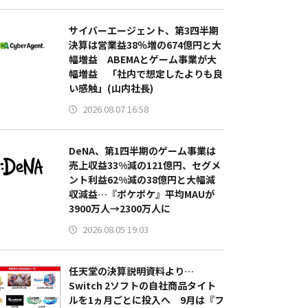
サイバーエージェント、第3四半期
決算は営業益38％増の674億円と大
幅増益 ABEMAとゲーム事業が大
幅増益 「社内で想定したよりも良
い感触」(山内社長)
2026.08.07 16:58
DeNA、第1四半期のゲーム事業は
売上収益33%減の121億円、セグメ
ント利益62%減の38億円と大幅減
収減益…『ポケポケ』平均MAUが
3900万人→2300万人に
2026.08.05 19:03
任天堂の決算説明資料より…
Switch 2ソフトの自社商品タイト
ルを1ヵ月ごとに投入へ 9月は『フ