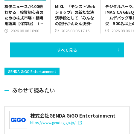
MIXI、「モンストWeb
デジタルハーツ
株価ニュースが100倍
ショップ」の新たな決
IMAGICA GE
わかる！投資初心者の
済手段として「みんな
ームデバッグ事
ための株式市場・相場
の銀行かんたん決済」
受 500名以上
用語集【保存版】（基
を導入！
と国内3拠点を
本用語編⑩）
2026.08.06 17:15
2026.08.06 1
2026.08.06 18:00
体制強化
すべて見る
GENDA GiGO Entertainment
あわせて読みたい
株式会社GENDA GiGO Entertainment
https://www.gendagigo.jp/