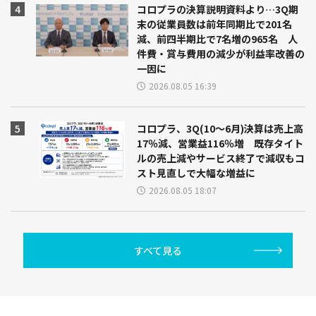
コロプラの決算説明資料より…3Q期
末の従業員数は前年同期比で201名
減、前四半期比で7名増の965名 人
件費・賞与費用の減少が利益率改善の
一因に
2026.08.05 16:39
コロプラ、3Q(10～6月)決算は売上高
17％減、営業益116％増 既存タイト
ルの売上減やサービス終了で減収もコ
スト見直しで大幅な増益に
2026.08.05 18:07
すべて見る