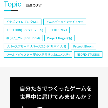
Topic
話題のタグ
イナズマイレブン クロス
アニメデータインサイトラボ
TOPTOON(トップトゥーン)
CEDEC 2024
ポッピュコム(POPUCOM)
Project Mugen(仮)
リバースブルー×リバースエンド(リバ×リバ)
Project Bloom
ワールドダイスター 夢のステラリウム(ユメステ)
NEOFID STUDIOS