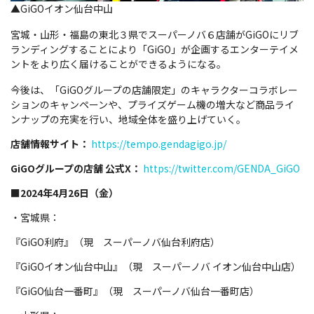
▲GiGOイオン仙台中山
宮城・山形・福島の東北３県でスーパーノバ６店舗がGiGOにリブ
ランディングすることにより「GiGO」が企画するエンターテイメ
ントをより広く届けることができるようになる。
今後は、「GiGOグループの店舗限定」のキャラクターコラボレー
ションのキャンペーンや、プライズゲーム機の増大など商品ライ
ンナップの充実を行い、地域全体を盛り上げていく。
店舗情報サイト：
https://tempo.gendagigo.jp/
GiGOグループの店舗 公式X：
https://twitter.com/GENDA_GiGO
■2024年4月26日（金）
・宮城県：
『GiGO利府』（現 スーパーノバ仙台利府店）
『GiGOイオン仙台中山』（現 スーパーノバ イオン仙台中山店）
『GiGO仙台一番町』（現 スーパーノバ仙台一番町店）