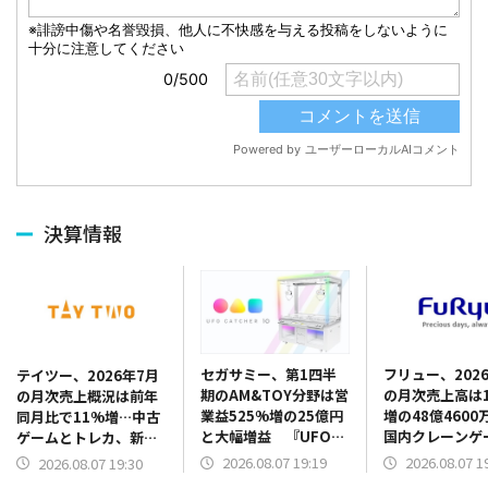
決算情報
セガサミー、第1四半
フリュー、202
テイツー、2026年7月
期のAM&TOY分野は営
の月次売上高は1
の月次売上概況は前年
業益525%増の25億円
増の48億4600
同月比で11%増…中古
と大幅増益 『UFO
国内クレーンゲ
ゲームとトレカ、新品
CATCHER 10』販売好
品が販売好調、
トレカがけん引
2026.08.07 19:19
2026.08.07 1
2026.08.07 19:30
調 景品だけでなく機
トシールも新機