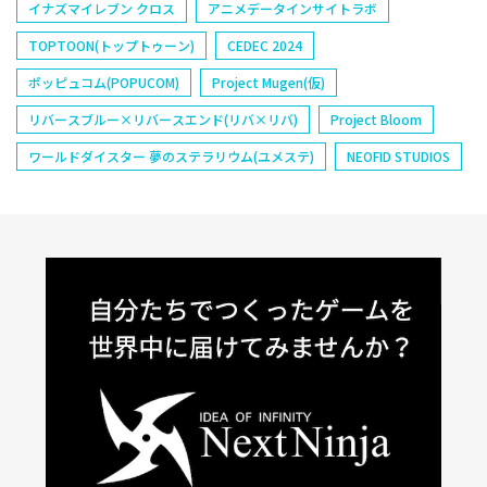
イナズマイレブン クロス
アニメデータインサイトラボ
TOPTOON(トップトゥーン)
CEDEC 2024
ポッピュコム(POPUCOM)
Project Mugen(仮)
リバースブルー×リバースエンド(リバ×リバ)
Project Bloom
ワールドダイスター 夢のステラリウム(ユメステ)
NEOFID STUDIOS