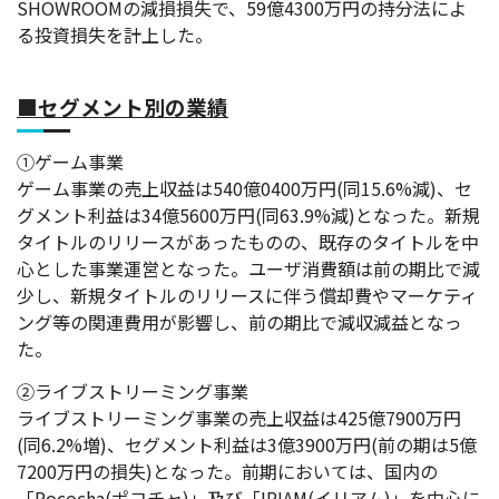
SHOWROOMの減損損失で、59億4300万円の持分法によ
る投資損失を計上した。
■セグメント別の業績
①ゲーム事業
ゲーム事業の売上収益は540億0400万円(同15.6%減)、セ
グメント利益は34億5600万円(同63.9%減)となった。
新規
タイトルのリリースがあったものの、既存のタイトルを中
心とした事業運営となった。ユーザ消費額は前の期比で減
少し、新規タイトルのリリースに伴う償却費やマーケティ
ング等の関連費用が影響し、前の期比で減収減益となっ
た。
②ライブストリーミング事業
ライブストリーミング事業の売上収益は425億7900万円
(同6.2%増)、セグメント利益は3億3900万円(前の期は5億
7200万円の損失)となった。
前期においては、国内の
「Pococha(ポコチャ)」及び「IRIAM(イリアム)」を中心に