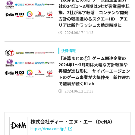
社の24年1～3月期は5社が営業黒字転
換、2社が赤字転落 コンテンツ開発
方針の転換進めるスクエニHD アエ
リアは新作ラッシュの助走時期に
2024.06.17 11:13
決算情報
【決算まとめ①】ゲーム関連企業の
2024年1～3月期は大幅な方針転換や
再編が進む形に サイバーエージェン
トのゲーム事業が大幅伸長 新作遅れ
で難局が続くKLab
2024.06.12 11:13
株式会社ディー・エヌ・エー（DeNA）
https://dena.com/jp/