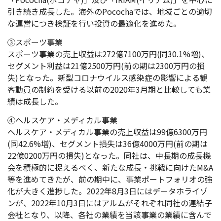
引き続き成長した。海外のPocochaでは、地域ごとの適切
な運営につき検証を行い投資の最適化を進めた。
③スポーツ事業
スポーツ事業の売上収益は272億7100万円(同30.1%増)、
セグメント利益は21億2500万円(前の期は2300万円の損
失)となった。
新型コロナウイルス感染症の影響による観
客動員の制約を受ける以前の2020年3月期と比較しても業
績は成長した。
④ヘルスケア・メディカル事業
ヘルスケア・メディカル事業の売上収益は99億6300万円
(同42.6%増)、セグメント損失は36億4000万円(前の期は
22億0200万円の損失)となった。
同社は、中長期の成長機
会を積極的に捉えるべく、新たな成長・挑戦に向けたM&A
等を進めてきたが、前の期中に、事業ポートフォリオの強
化が大きく進捗した。2022年8月3日にはデータホライゾ
ンが、2022年10月3日にはアルムがそれぞれ同社の連結子
会社となり、以降、各社の業績を当該事業の業績に含んで