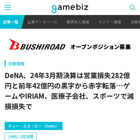
記事一覧
企業データベース
業界求人情報
セミナー情報
決算
決算情報
DeNA、24年3月期決算は営業損失282億
円と前年42億円の黒字から赤字転落…ゲ
ームやIRIAM、医療子会社、スポーツで減
損損失で
ディー・エヌ・エー（DeNA）
24年1-3月決算