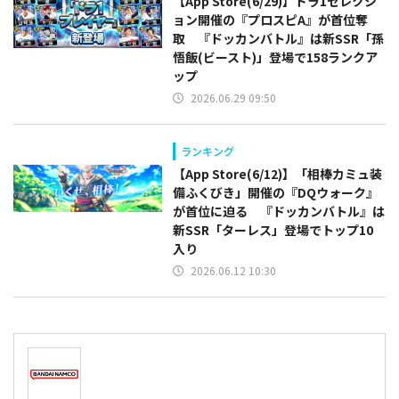
【App Store(6/29)】ドラ1セレクシ
ョン開催の『プロスピA』が首位奪
取 『ドッカンバトル』は新SSR「孫
悟飯(ビースト)」登場で158ランクア
ップ
2026.06.29 09:50
ランキング
【App Store(6/12)】「相棒カミュ装
備ふくびき」開催の『DQウォーク』
が首位に迫る 『ドッカンバトル』は
新SSR「ターレス」登場でトップ10
入り
2026.06.12 10:30