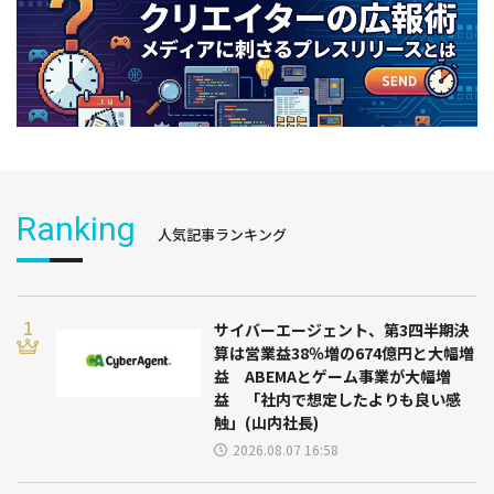
Ranking
人気記事ランキング
サイバーエージェント、第3四半期決
算は営業益38％増の674億円と大幅増
益 ABEMAとゲーム事業が大幅増
益 「社内で想定したよりも良い感
触」(山内社長)
2026.08.07 16:58