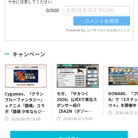
キャンペーン
セガ、『サカつく
KONAMI、『
Cygames、『グラン
2026』公式Xで実在ス
A』で「3ステ
ブルーファンタジー』
ポンサー紹介
ウト」を開催中
ｘアニメ『銀魂』コラ
【DAZN（ダゾー
ボ「銀魂 少年ならジャ
2026.08.07 1
ン）】篇をポスト
ンプの裏表紙までちゃ
2026.08.07 19:00
2026.08.09 15:08
んと楽しめ」を復刻開
催