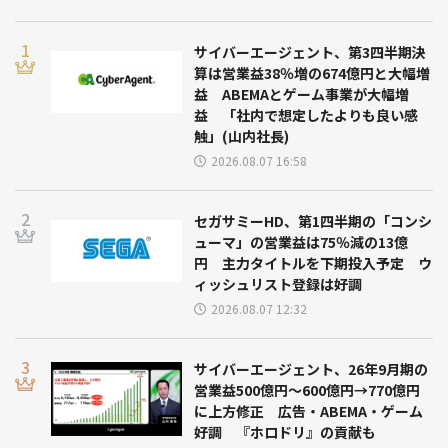
サイバーエージェント、第3四半期決
算は営業益38％増の674億円と大幅増
益 ABEMAとゲーム事業が大幅増
益 「社内で想定したよりも良い感
触」(山内社長)
2026.08.07 16:58
セガサミーHD、第1四半期の「コンシ
ューマ」の営業益は75％減の13億
円 主力タイトルを下期投入予定 ウ
ィッシュリスト登録は好調
2026.08.07 12:32
サイバーエージェント、26年9月期の
営業益500億円～600億円→770億円
に上方修正 広告・ABEMA・ゲーム
好調 『ホロドリ』の貢献も