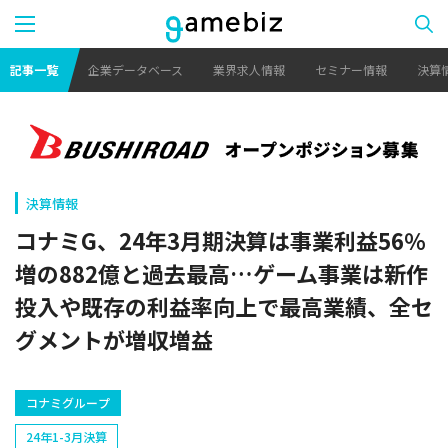
記事一覧
企業データベース
業界求人情報
セミナー情報
決算
決算情報
コナミG、24年3月期決算は事業利益56％
増の882億と過去最高…ゲーム事業は新作
投入や既存の利益率向上で最高業績、全セ
グメントが増収増益
コナミグループ
24年1-3月決算