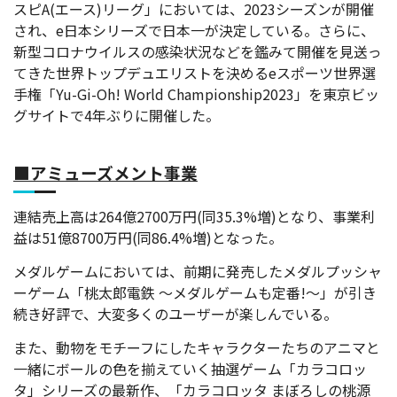
スピA(エース)リーグ」においては、2023シーズンが開催
され、e日本シリーズで日本一が決定している。さらに、
新型コロナウイルスの感染状況などを鑑みて開催を見送っ
てきた世界トップデュエリストを決めるeスポーツ世界選
手権「Yu-Gi-Oh! World Championship2023」を東京ビッ
グサイトで4年ぶりに開催
した。
■アミューズメント事業
連結売上高は264億2700万円(同35.3%増)となり、事業利
益は51億8700万円(同86.4%増)となった。
メダルゲームにおいては、前期に発売したメダルプッシャ
ーゲーム「桃太郎電鉄 ～メダルゲームも定番!～」が引き
続き好評で、大変多くのユーザーが楽しんでいる。
また、動物をモチーフにしたキャラクターたちのアニマと
一緒にボールの色を揃えていく抽選ゲーム「カラコロッ
タ」シリーズの最新作、「カラコロッタ まぼろしの桃源