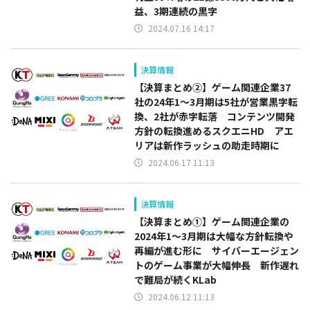
益、3期連続の黒字
2024.07.16 14:17
決算情報
【決算まとめ②】ゲーム関連企業37
社の24年1～3月期は5社が営業黒字転
換、2社が赤字転落 コンテンツ開発
方針の転換進めるスクエニHD アエ
リアは新作ラッシュの助走時期に
2024.06.17 11:13
決算情報
【決算まとめ①】ゲーム関連企業の
2024年1～3月期は大幅な方針転換や
再編が進む形に サイバーエージェン
トのゲーム事業が大幅伸長 新作遅れ
で難局が続くKLab
2024.06.12 11:13