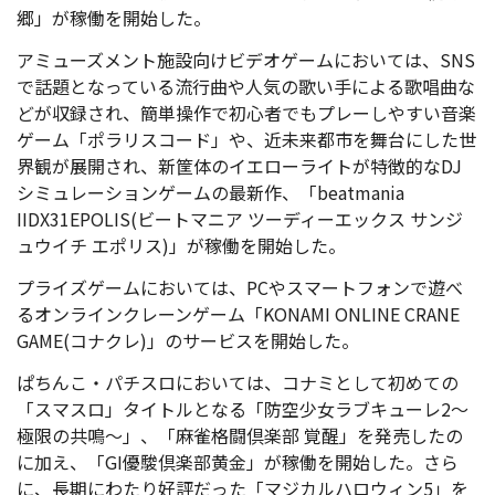
郷」が稼働を開始した。
アミューズメント施設向けビデオゲームにおいては、SNS
で話題となっている流行曲や人気の歌い手による歌唱曲な
どが収録され、簡単操作で初心者でもプレーしやすい音楽
ゲーム「ポラリスコード」や、近未来都市を舞台にした世
界観が展開され、新筐体のイエローライトが特徴的なDJ
シミュレーションゲームの最新作、「beatmania
IIDX31EPOLIS(ビートマニア ツーディーエックス サンジ
ュウイチ エポリス)」が稼働を開始した。
プライズゲームにおいては、PCやスマートフォンで遊べ
るオンラインクレーンゲーム「KONAMI ONLINE CRANE
GAME(コナクレ)」のサービスを開始した。
ぱちんこ・パチスロにおいては、コナミとして初めての
「スマスロ」タイトルとなる「防空少女ラブキューレ2～
極限の共鳴～」、「麻雀格闘倶楽部 覚
醒」を発売したの
に加え、「GI優駿倶楽部黄金」が稼働を開始した。さら
に、長期にわたり好評だった「マジカルハロウィン5」を