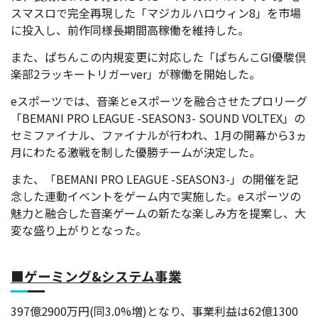
スマスロで完全再現した「マジカルハロウィン8」を市場
に投入し、前作同様長期間高稼働を維持した。
また、ぱちんこの内規変更に対応した「ぱちんこGI優駿倶
楽部2ラッキートリガーver」が稼働を開始した。
eスポーツでは、音楽とeスポーツを融合させたプロリーグ
「BEMANI PRO LEAGUE -SEASON3- SOUND VOLTEX」の
セミファイナル、ファイナルが行われ、1月の開幕から3ヵ
月にわたる激戦を制した優勝チームが決定した。
また、「BEMANI PRO LEAGUE -SEASON3-」の開催を記
念した連動イベントをゲーム内で実施した。eスポーツの
魅力と融合した音楽ゲームの新たな楽しみ方を提案し、大
変な盛り上がりとなった。
■ゲーミング&システム事業
397億2900万円(同3.0%増)となり、事業利益は62億1300