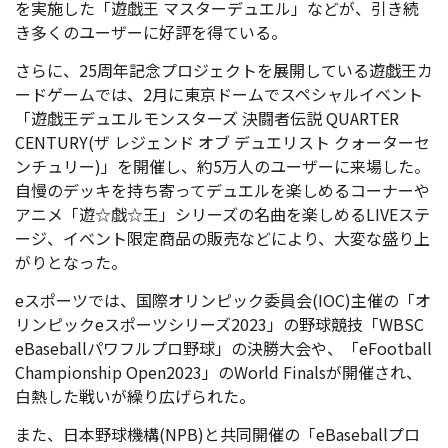
を実施した「遊戯王 マスターデュエル」などが、引き続
き多くのユーザーに好評を得ている。
さらに、25周年記念プロジェクトを展開している遊戯王カ
ードゲームでは、2月に東京ドームでスペシャルイベント
「遊戯王デュエルモンスターズ 決闘者伝説 QUARTER
CENTURY(ザ レジェンド オブ デュエリスト クォーターセ
ンチュリー)」を開催し、約5万人のユーザーに来場した。
自慢のデッキを持ち寄ってデュエルを楽しめるコーナーや
アニメ「遊☆戯☆王」シリーズの名曲を楽しめるLIVEステ
ージ、イベント限定商品の販売などにより、大変な盛
り上
がりとなった。
eスポーツでは、国際オリンピック委員会(IOC)主催の「オ
リンピックeスポーツシリーズ2023」の野球競技「WBSC
eBaseballパワフルプロ野球」の決勝大会や、「eFootball
Championship Open2023」のWorld Finalsが開催され、
白熱した戦いが繰り広げられた。
また、日本野球機構(NPB)と共同開催の「eBaseballプロ