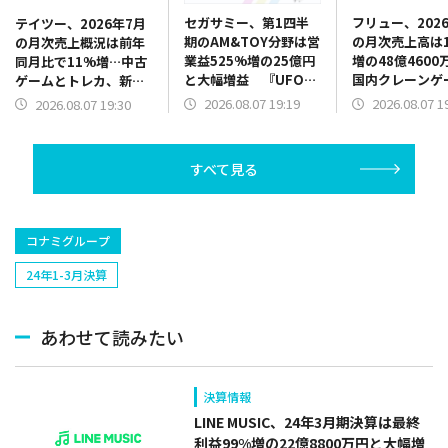
セガサミー、第1四半
フリュー、202
テイツー、2026年7月
期のAM&TOY分野は営
の月次売上高は1
の月次売上概況は前年
業益525%増の25億円
増の48億4600
同月比で11%増…中古
と大幅増益 『UFO
国内クレーンゲ
ゲームとトレカ、新品
CATCHER 10』販売好
品が販売好調、
トレカがけん引
2026.08.07 19:19
2026.08.07 1
2026.08.07 19:30
調 景品だけでなく機
トシールも新機
器需要も旺盛
で伸長
すべて見る
コナミグループ
24年1-3月決算
あわせて読みたい
決算情報
LINE MUSIC、24年3月期決算は最終
利益99%増の22億8800万円と大幅増