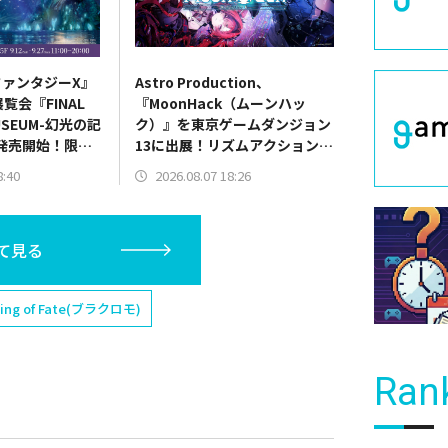
ァンタジーX』
Astro Production、
覧会『FINAL
『MoonHack（ムーンハッ
MUSEUM-幻光の記
ク）』を東京ゲームダンジョン
発売開始！限定
13に出展！リズムアクションパ
一部公開
ートを実際にプレイ可能
8:40
2026.08.07 18:26
て見る
 of Fate(ブラクロモ)
Ran