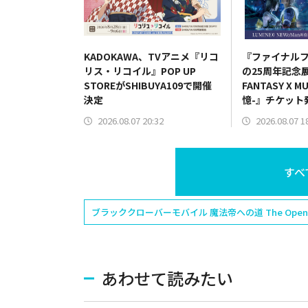
KADOKAWA、TVアニメ『リコ
『ファイナルフ
リス・リコイル』POP UP
の25周年記念展
STOREがSHIBUYA109で開催
FANTASY X 
決定
憶-』チケット
グッズ情報も
2026.08.07 20:32
2026.08.07 1
すべ
ブラッククローバーモバイル 魔法帝への道 The Opening
あわせて読みたい