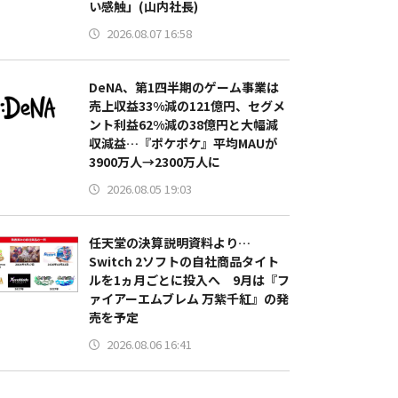
い感触」(山内社長)
2026.08.07 16:58
DeNA、第1四半期のゲーム事業は
売上収益33%減の121億円、セグメ
ント利益62%減の38億円と大幅減
収減益…『ポケポケ』平均MAUが
3900万人→2300万人に
2026.08.05 19:03
任天堂の決算説明資料より…
Switch 2ソフトの自社商品タイト
ルを1ヵ月ごとに投入へ 9月は『フ
ァイアーエムブレム 万紫千紅』の発
売を予定
2026.08.06 16:41