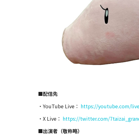
■配信先
・YouTube Live：
https://youtube.com/li
・X Live：
https://twitter.com/7taizai_gran
■出演者（敬称略）