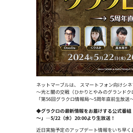
ネットマーブルは、 スマートフォン向けシネ
～光と闇の交戦（ひかりとやみのグランドク
「第56回グラクロ情報局～5周年直前生放送～
◆グラクロの最新情報をお届けする公式番組「
～」―5/22（水）20:00より生放送！
近日実施予定のアップデート情報をいち早く