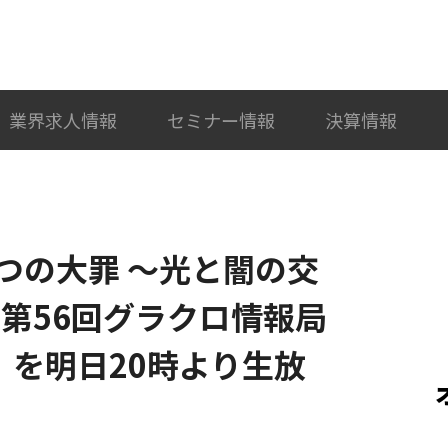
検索
カテゴリ選択
業界求人情報
セミナー情報
決算情報
つの大罪 ～光と闇の交
「第56回グラクロ情報局
」を明日20時より生放