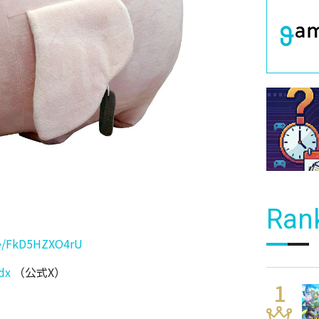
Ran
ve/FkD5HZXO4rU
dx
（公式X）