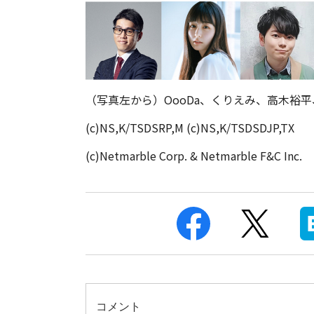
（写真左から）OooDa、くりえみ、高木裕
(c)NS,K/TSDSRP,M (c)NS,K/TSDSDJP,TX
(c)Netmarble Corp. & Netmarble F&C Inc.