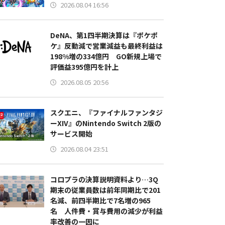
2026.08.04 16:56
DeNA、第1四半期決算は『ポケポ
ケ』反動減で営業減益も最終利益は
198%増の334億円 GO新規上場で
評価益395億円を計上
2026.08.05 20:56
スクエニ、『ファイナルファンタジ
ーXIV』のNintendo Switch 2版の
サービス開始
2026.08.04 23:51
コロプラの決算説明資料より…3Q
期末の従業員数は前年同期比で201
名減、前四半期比で7名増の965
名 人件費・賞与費用の減少が利益
率改善の一因に