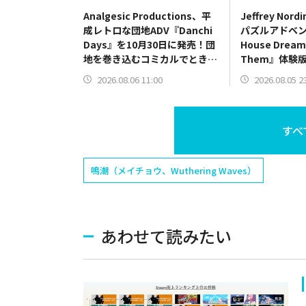
Analgesic Productions、平
Jeffrey No
成レトロな団地ADV『Danchi
パズルアドベン
Days』を10月30日に発売！団
House Dreams
地を巻き込むコミカルでときど
Them』体験版
きシリアスな物語
リリース
2026.08.06 11:00
2026.08.05 2
すべ
鳴潮（メイチョウ、Wuthering Waves）
あわせて読みたい