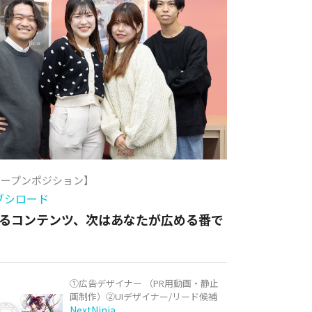
オープンポジション】
ブシロード
るコンテンツ、次はあなたが広める番で
①広告デザイナー （PR用動画・静止
画制作）②UIデザイナー/リード候補
NextNinja