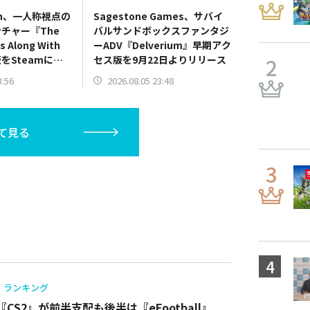
rdin、一人称視点の
Sagestone Games、サバイ
チャー『The
バルサンドボックスファンタジ
 Along With
ーADV『Delverium』早期アク
をSteamにて
セス版を9月22日よりリリース
3:56
2026.08.05 23:48
て見る
ランキング
『CS2』が前半支配も後半は『eFootball』