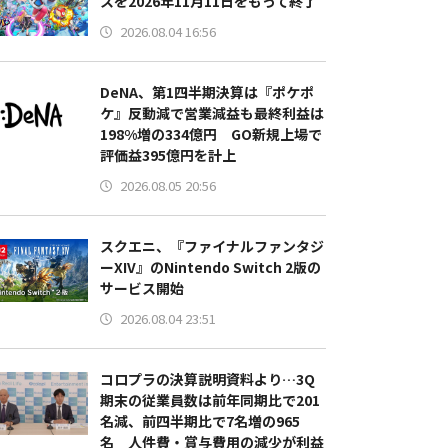
スを2026年11月11日をもって終了
2026.08.04 16:56
DeNA、第1四半期決算は『ポケポ
ケ』反動減で営業減益も最終利益は
198%増の334億円 GO新規上場で
評価益395億円を計上
2026.08.05 20:56
スクエニ、『ファイナルファンタジ
ーXIV』のNintendo Switch 2版の
サービス開始
2026.08.04 23:51
コロプラの決算説明資料より…3Q
期末の従業員数は前年同期比で201
名減、前四半期比で7名増の965
名 人件費・賞与費用の減少が利益