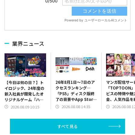
業界ニュース
26年8月1日～7日のア
マンガ配信サー
【今日は何の日？】ト
クセスランキング…
「TOPTOON
イロジック、24年度の
「PS5」ディスク版終
ビスの特徴や魅
新入社員が開発したオ
了の背景やApp Store
金、人気作品
リジナルゲーム『ハチ
振り返り、決算関係が
ランキングも毎
ャメチャロボット』を
2026.08.08 14:35
2026.08.08 1
2026.08.09 10:15
上位に
App Storeでリリース
（2024年8月9日）
すべて見る