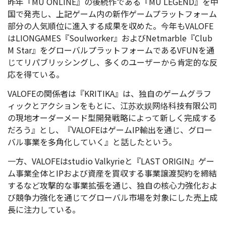
昨年『MU ONLINE』の後続作である『MU LEGEND』を中
国で発売し、上記ゲーム内の新作ゲームプラットフォーム
部分の人気順位に進入する成果を収めた。今年もVALOFE
はLIONGAMES『Soulworker』およびNetmarble『Club
M Star』をグローバルプラットフォームであるVFUNを通
じてリパブリッシングし、多くのユーザーから肯定的な反
応を得ている。
VALOFEの関係者は『KRITIKA』は、独自のゲームグラフ
ィックとアクションをもとに、江苏欢娱网络科技有限公司
の現地オーダーメード型開発戦略によって新しく完成する
だろう』とし、『VALOFEはゲームIP輸出を通じ、グロー
バル事業を多角化していく』と話したという。
一方、VALOFEはstudio Valkyrieと『LAST ORIGIN』ゲー
ム事業全体とIPおよび資産を買収する事業譲渡契約を締結
するなど攻撃的な事業拡張を通じ、独自の核心力強化およ
び競争力強化を通じてグローバル市場を対象にした売上成
長に注力している。