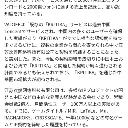
ンロードと2000億ウォンに達する売上を記録し、高い認
知度を持っている。
VALOFEは「既存の『KRITIKA』サービスは過去中国
Tencentでサービスされ、中国内の多くのユーザーを確保
した実績があり『KRITIKA』がすでに相当な認知度を持つ
IPであるだけに、複数の企業から関心を寄せられる中で江
苏欢娱网络科技有限公司と契約を締結することになった」
と説明した。また、今回の契約締結を皮切りに中国本土お
よび台湾で『KRITIKA』と関連した契約が続々進行される
計画であるとも伝えられており、『KRITIKA』を通じた中
華圏市場拡大が期待される。
江苏欢娱网络科技有限公司は、多様なIPプロジェクトの開
発と中国など自主的な発売の経験がある会社であり、累積
会員数2億人、月間活性ユーザー100万人以上の実績があ
る。すでに、ゲームタイトル / MIR、LaTaLe、Mu、
RAGNAROK5、CROSSGATE、千年(1000y)などの有名ゲー
ムとIP契約を締結した履歴を持っている。