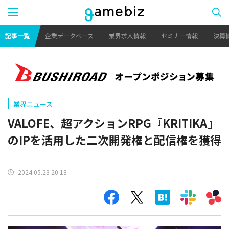
記事一覧
企業データベース
業界求人情報
セミナー情報
決算
業界ニュース
VALOFE、超アクションRPG『KRITIKA』
のIPを活用した二次開発権と配信権を獲得
2024.05.23 20:18