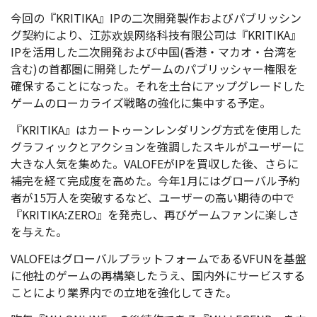
今回の『KRITIKA』IPの二次開発製作およびパブリッシン
グ契約により、江苏欢娱网络科技有限公司は『KRITIKA』
IPを活用した二次開発および中国(香港・マカオ・台湾を
含む)の首都圏に開発したゲームのパブリッシャー権限を
確保することになった。それを土台にアップグレードした
ゲームのローカライズ戦略の強化に集中する予定。
『KRITIKA』はカートゥーンレンダリング方式を使用した
グラフィックとアクションを強調したスキルがユーザーに
大きな人気を集めた。VALOFEがIPを買収した後、さらに
補完を経て完成度を高めた。今年1月にはグローバル予約
者が15万人を突破するなど、ユーザーの高い期待の中で
『KRITIKA:ZERO』を発売し、再びゲームファンに楽しさ
を与えた。
VALOFEはグローバルプラットフォームであるVFUNを基盤
に他社のゲームの再構築したうえ、国内外にサービスする
ことにより業界内での立地を強化してきた。