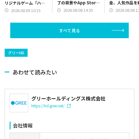
了の背景やApp Store
金、人気作品
リジナルゲーム『ハチ
振り返り、決算関係が
ランキングも毎
ャメチャロボット』を
2026.08.08 14:35
2026.08.08 1
2026.08.09 10:15
上位に
App Storeでリリース
（2024年8月9日）
すべて見る
グリーHD
あわせて読みたい
グリーホールディングス株式会社
https://hd.gree.net/
会社情報