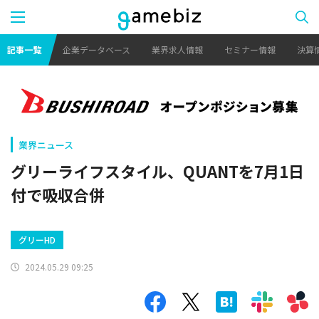
記事一覧
企業データベース
業界求人情報
セミナー情報
決算
業界ニュース
グリーライフスタイル、QUANTを7月1日
付で吸収合併
グリーHD
2024.05.29 09:25