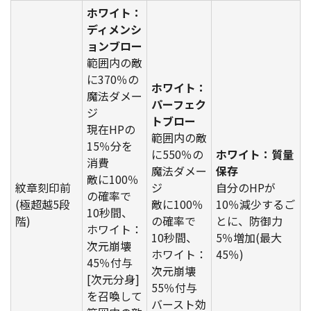
ホワイト：
ディメンシ
ョンブロー
範囲内の敵
に370％の
ホワイト：
魔法ダメー
パーフェク
ジ
トブロー
現在HPの
範囲内の敵
15％分を
に550％の
ホワイト：質量
消費
魔法ダメー
保存
敵に100％
紋章刻印前
ジ
自分のHPが
の確率で
(極超越5段
敵に100％
10％減少するご
10秒間、
階)
の確率で
とに、防御力
ホワイト：
10秒間、
5％増加(最大
次元崩壊
ホワイト：
45％)
45％付与
次元崩壊
[次元分身]
55％付与
を召喚して
バースト効