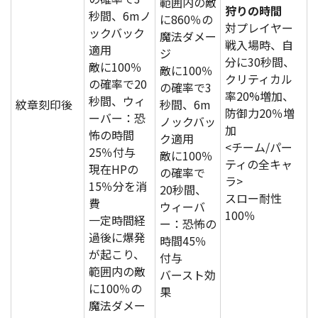
範囲内の敵
狩りの時間
秒間、6mノ
に860％の
対プレイヤー
ックバック
魔法ダメー
戦入場時、自
適用
ジ
分に30秒間、
敵に100％
敵に100％
クリティカル
の確率で20
の確率で3
率20%増加、
秒間、ウィ
紋章刻印後
秒間、6m
防御力20％増
ーバー：恐
ノックバッ
加
怖の時間
ク適用
<チーム/パー
25％付与
敵に100％
ティの全キャ
現在HPの
の確率で
ラ>
15％分を消
20秒間、
スロー耐性
費
ウィーバ
100％
一定時間経
ー：恐怖の
過後に爆発
時間45％
が起こり、
付与
範囲内の敵
バースト効
に100％の
果
魔法ダメー