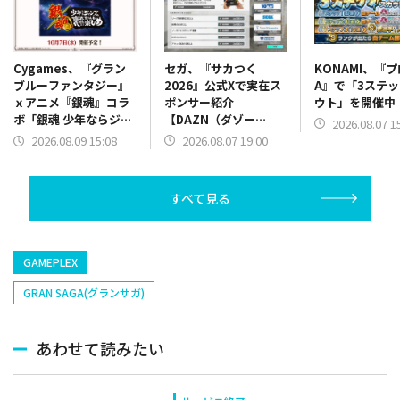
セガ、『サカつく
KONAMI、『
Cygames、『グラン
2026』公式Xで実在ス
A』で「3ステ
ブルーファンタジー』
ポンサー紹介
ウト」を開催中
ｘアニメ『銀魂』コラ
【DAZN（ダゾー
ボ「銀魂 少年ならジャ
2026.08.07 1
ン）】篇をポスト
ンプの裏表紙までちゃ
2026.08.07 19:00
2026.08.09 15:08
んと楽しめ」を復刻開
催
すべて見る
GAMEPLEX
GRAN SAGA(グランサガ)
あわせて読みたい