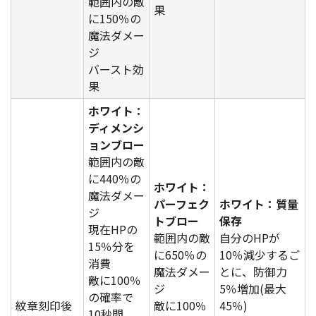
範囲内の敵
果
に150％の
魔法ダメー
ジ
バースト効
果
ホワイト：
ディメンシ
ョンブロー
範囲内の敵
に440％の
ホワイト：
魔法ダメー
パーフェク
ホワイト：質量
ジ
トブロー
保存
現在HPの
範囲内の敵
自分のHPが
15％分を
に650％の
10％減少するご
消費
魔法ダメー
とに、防御力
敵に100％
ジ
5％増加(最大
の確率で
紋章刻印後
敵に100％
45％)
10秒間、