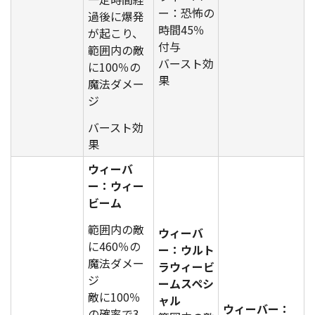
ー：恐怖の
過後に爆発
時間45％
が起こり、
付与
範囲内の敵
バースト効
に100％の
果
魔法ダメー
ジ
バースト効
果
ウィーバ
ー：ウィー
ビーム
範囲内の敵
ウィーバ
に460％の
ー：ウルト
魔法ダメー
ラウィービ
ジ
ームスペシ
敵に100％
ャル
ウィーバー：
の確率で3