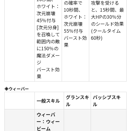
の確率で
攻撃を受ける
ホワイト：
10秒間、
と、15秒間、最
次元崩壊
ホワイト：
大HPの30％分
45％付与
次元崩壊
のシールド効果
[次元分身]
55％付与
(クールタイム
を召喚して
バースト効
60秒)
範囲内の敵
果
に150％の
魔法ダメー
ジ
バースト効
果
◈ウィーバー
グランスキ
パッシブスキ
一般スキル
ル
ル
ウィーバ
ー：ウィー
ビーム