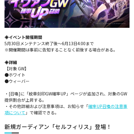
◈イベント開催期間
5月30日メンテナンス終了後～6月13日4:00まで
※開催期間は事前に告知することなく前後する場合がある。
◈詳細
【対象 GW】
●ホワイト
●ウィーバー
・[召喚]に「紋章刻印GW確率UP」ページが追加され、対象のGW
提供割合が上昇する。
・その他詳細および注意事項は、お知らせ「
確率UP召喚の注意事
項について
」で確認できる。
新規ガーディアン「セルフィリス」登場！