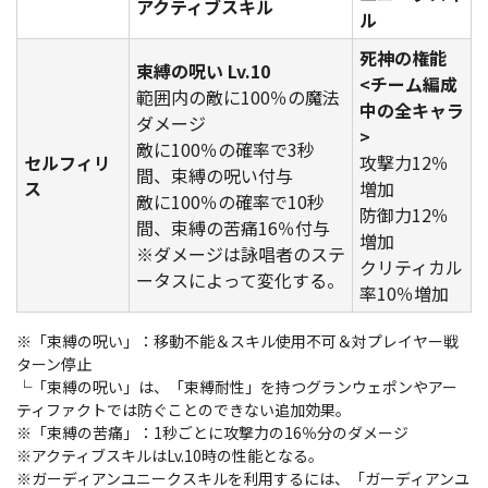
アクティブスキル
ル
死神の権能
束縛の呪い Lv.10
<チーム編成
範囲内の敵に100％の魔法
中の全キャラ
ダメージ
>
敵に100％の確率で3秒
セルフィリ
攻撃力12％
間、束縛の呪い付与
ス
増加
敵に100％の確率で10秒
防御力12％
間、束縛の苦痛16％付与
増加
※ダメージは詠唱者のステ
クリティカル
ータスによって変化する。
率10％増加
※「束縛の呪い」：移動不能＆スキル使用不可＆対プレイヤー戦
ターン停止
└「束縛の呪い」は、「束縛耐性」を持つグランウェポンやアー
ティファクトでは防ぐことのできない追加効果。
※「束縛の苦痛」：1秒ごとに攻撃力の16％分のダメージ
※アクティブスキルはLv.10時の性能となる。
※ガーディアンユニークスキルを利用するには、「ガーディアンユ