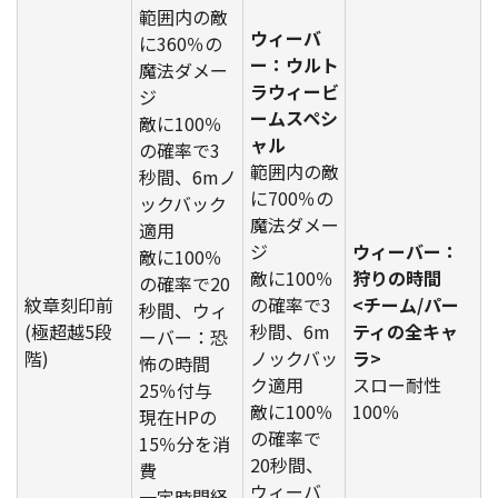
範囲内の敵
ウィーバ
に360％の
ー：ウルト
魔法ダメー
ラウィービ
ジ
ームスペシ
敵に100％
ャル
の確率で3
範囲内の敵
秒間、6mノ
に700％の
ックバック
魔法ダメー
適用
ジ
ウィーバー：
敵に100％
敵に100％
狩りの時間
の確率で20
紋章刻印前
の確率で3
<チーム/パー
秒間、ウィ
(極超越5段
秒間、6m
ティの全キャ
ーバー：恐
階)
ノックバッ
ラ>
怖の時間
ク適用
スロー耐性
25％付与
敵に100％
100％
現在HPの
の確率で
15％分を消
20秒間、
費
ウィーバ
一定時間経