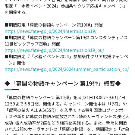
限定『「水着イベント2024」参加条件クリア応援キャンペーン』
を開催する。
■期間限定「幕間の物語キャンペーン 第19弾」開催
https://news.fate-go.jp/2024/intermission19/
■期間限定「幕間の物語キャンペーン第19弾 コンスタンティノス
11世ピックアップ召喚」開催
https://news.fate-go.jp/2024/intermission19_pu/
■期間限定『「水着イベント2024」参加条件クリア応援キャンペ
ーン』開催
https://news.fate-go.jp/2024/2024summer_participation_cp/
◆「幕間の物語キャンペーン 第19弾」概要◆
「幕間の物語キャンペーン 第19弾」を5月31日18:00から6月7日
12:59までの8日間、開催する。キャンペーン開催中は「呼符」や
「叡智の業火 ALL★5(SSR)」を入手できる特別回数ログインボー
ナスや新たに幕間の物語が開放された2騎のサーヴァントの強化大
成功･極大成功率が2倍などの施策を実施する。また、新たに開放
された2騎のサーヴァントの「幕間の物語」を、期間限定で「対象