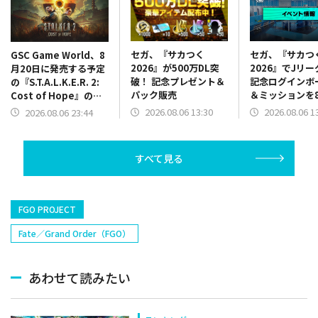
セガ、『サカつく
セガ、『サカつ
GSC Game World、8
2026』が500万DL突
2026』でJリ
月20日に発売する予定
破！ 記念プレゼント＆
記念ログインボ
の『S.T.A.L.K.E.R. 2:
パック販売
＆ミッションを
Cost of Hope』のロ
13時より開催
ケーションを紹介する
2026.08.06 13:30
2026.08.06 1
2026.08.06 23:44
最新映像を公開
すべて見る
FGO PROJECT
Fate／Grand Order（FGO）
あわせて読みたい