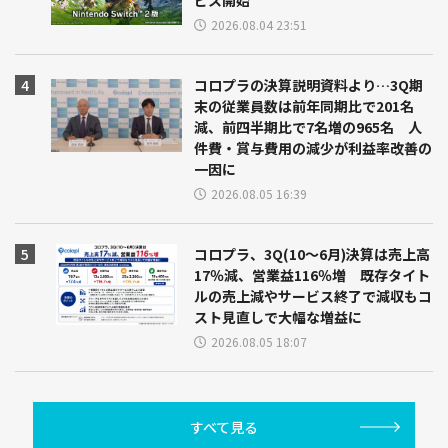
ビス開始
2026.08.04 23:51
コロプラの決算説明資料より…3Q期
末の従業員数は前年同期比で201名
減、前四半期比で7名増の965名 人
件費・賞与費用の減少が利益率改善の
一因に
2026.08.05 16:39
コロプラ、3Q(10～6月)決算は売上高
17％減、営業益116％増 既存タイト
ルの売上減やサービス終了で減収もコ
スト見直しで大幅な増益に
2026.08.05 18:07
すべて見る