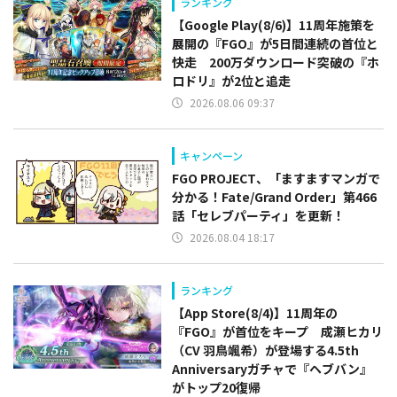
ランキング
【Google Play(8/6)】11周年施策を
展開の『FGO』が5日間連続の首位と
快走 200万ダウンロード突破の『ホ
ロドリ』が2位と追走
2026.08.06 09:37
キャンペーン
FGO PROJECT、「ますますマンガで
分かる！Fate/Grand Order」第466
話「セレブパーティ」を更新！
2026.08.04 18:17
ランキング
【App Store(8/4)】11周年の
『FGO』が首位をキープ 成瀬ヒカリ
（CV 羽鳥颯希）が登場する4.5th
Anniversaryガチャで『ヘブバン』
がトップ20復帰