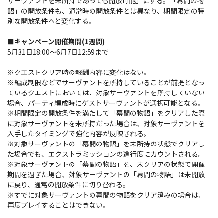
サーヴァントを未所持であっても開放可能」にする。「幕間の物
語」の開放条件も、通常時の開放条件とは異なり、期間限定の特
別な開放条件へと変化する。
■キャンペーン開催期間(1週間)
5月31日18:00～6月7日12:59まで
※クエストクリア時の報酬内容に変化はない。
※編成制限などでサーヴァントを所持していることが前提となっ
ているクエストにおいては、対象サーヴァントを所持していない
場合、パーティ編成時にゲストサーヴァントが選択可能となる。
※期間限定の開放条件を満たして「幕間の物語」をクリアした際
に対象サーヴァントを未所持だった場合は、対象サーヴァントを
入手したタイミングで強化内容が反映される。
※対象サーヴァントの「幕間の物語」を未所持の状態でクリアし
た場合でも、エクストラミッションの進行度にカウントされる。
※対象サーヴァントの「幕間の物語」を、未クリアの状態で開催
期間を過ぎた場合、対象サーヴァントの「幕間の物語」は未開放
に戻り、通常の開放条件に切り替わる。
※すでに対象サーヴァントの幕間の物語をクリア済みの場合は、
再度プレイすることはできない。