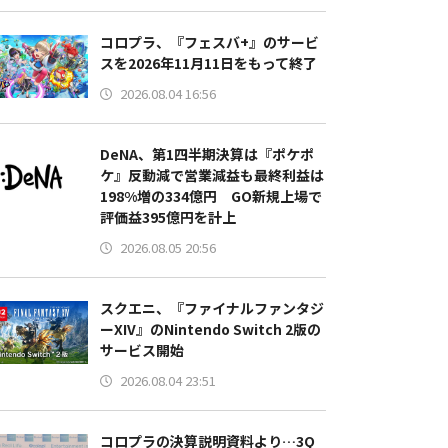
コロプラ、『フェスバ+』のサービ
スを2026年11月11日をもって終了
2026.08.04 16:56
DeNA、第1四半期決算は『ポケポ
ケ』反動減で営業減益も最終利益は
198%増の334億円 GO新規上場で
評価益395億円を計上
2026.08.05 20:56
スクエニ、『ファイナルファンタジ
ーXIV』のNintendo Switch 2版の
サービス開始
2026.08.04 23:51
コロプラの決算説明資料より…3Q