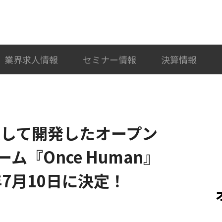
検索
カテゴリ選択
業界求人情報
セミナー情報
決算情報
結集して開発したオープン
『Once Human』
年7月10日に決定！