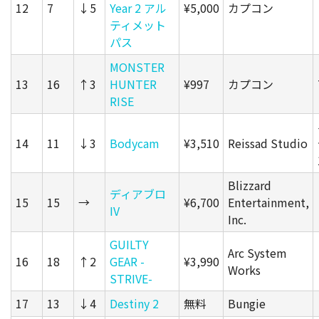
12
7
↓5
Year 2 アル
¥5,000
カプコン
ティメット
パス
MONSTER
13
16
↑3
HUNTER
¥997
カプコン
RISE
14
11
↓3
Bodycam
¥3,510
Reissad Studio
Blizzard
ディアブロ
15
15
→
¥6,700
Entertainment,
IV
Inc.
GUILTY
Arc System
16
18
↑2
GEAR -
¥3,990
Works
STRIVE-
17
13
↓4
Destiny 2
無料
Bungie