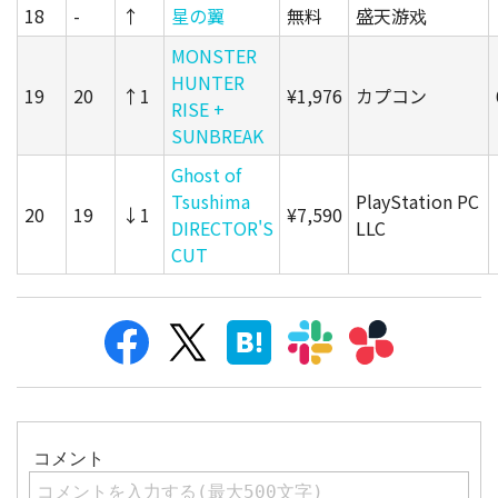
18
-
↑
星の翼
無料
盛天游戏
MONSTER
HUNTER
19
20
↑1
¥1,976
カプコン
RISE +
SUNBREAK
Ghost of
Tsushima
PlayStation PC
20
19
↓1
¥7,590
DIRECTOR'S
LLC
CUT