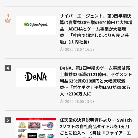
サイバーエージェント、第3四半期決
算は営業益38％増の674億円と大幅増
益 ABEMAとゲーム事業が大幅増
益 「社内で想定したよりも良い感
触」(山内社長)
2026.08.07 16:58
DeNA、第1四半期のゲーム事業は売
上収益33%減の121億円、セグメント
利益62%減の38億円と大幅減収減
益…『ポケポケ』平均MAUが3900万
人→2300万人に
2026.08.05 19:03
任天堂の決算説明資料より… Switch
2ソフトの自社商品タイトルを1ヵ月
ごとに投入へ 9月は『ファイアーエ