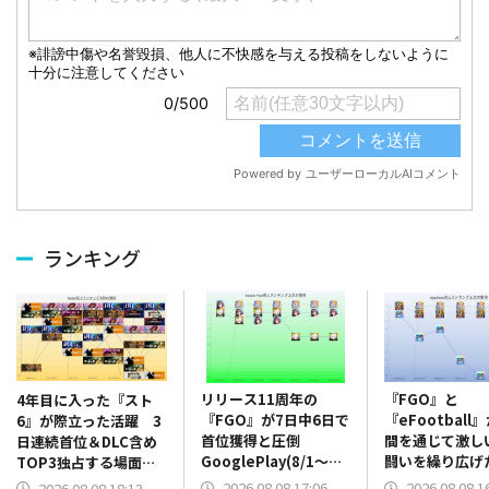
ランキング
リリース11周年の
『FGO』と
4年目に入った『スト
『FGO』が7日中6日で
『eFootball
6』が際立った活躍 3
首位獲得と圧倒
間を通じて激し
日連続首位＆DLC含め
GooglePlay(8/1～
闘いを繰り広
TOP3独占する場面
8/7)売上ランキング振
App Store(8/
も Steam(8/1～8/7)
2026.08.08 17:06
2026.08.08 1
2026.08.08 18:13