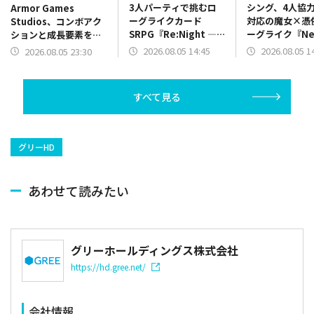
3人パーティで挑むロ
シング、4人協
Armor Games
ーグライクカード
対応の魔女×憑
Studios、コンボアク
SRPG『Re:Night ―
ーグライク『Ne
ションと成長要素を融
終わらぬ夜』をSteam
Grave: The Wi
合させたバトル
2026.08.05 14:45
2026.08.05 1
2026.08.05 23:30
でリリース
and The Curs
RPG『Signy & Mino:
Android版を
Against All Gods』を
リリース
すべて見る
グリーHD
あわせて読みたい
グリーホールディングス株式会社
https://hd.gree.net/
会社情報