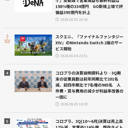
ケ』反動減で営業減益も最終利益は
198%増の334億円 GO新規上場で評
価益395億円を計上
2026.08.05 20:56
スクエニ、『ファイナルファンタジー
XIV』のNintendo Switch 2版のサー
ビス開始
2026.08.04 23:51
コロプラの決算説明資料より…3Q期
末の従業員数は前年同期比で201名
減、前四半期比で7名増の965名 人
件費・賞与費用の減少が利益率改善の
一因に
2026.08.05 16:39
コロプラ、3Q(10～6月)決算は売上高
17％減、営業益116％増 既存タイト