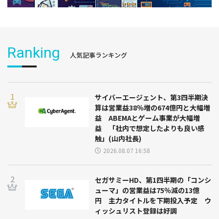
Ranking
人気記事ランキング
サイバーエージェント、第3四半期決
算は営業益38％増の674億円と大幅増
益 ABEMAとゲーム事業が大幅増
益 「社内で想定したよりも良い感
触」(山内社長)
2026.08.07 16:58
セガサミーHD、第1四半期の「コンシ
ューマ」の営業益は75％減の13億
円 主力タイトルを下期投入予定 ウ
ィッシュリスト登録は好調