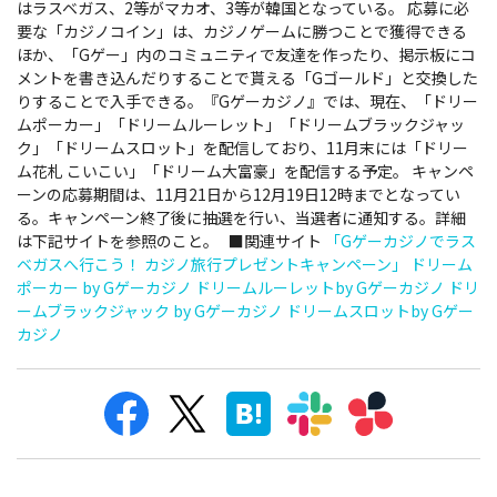
はラスベガス、2等がマカオ、3等が韓国となっている。 応募に必
要な「カジノコイン」は、カジノゲームに勝つことで獲得できる
ほか、「Gゲー」内のコミュニティで友達を作ったり、掲示板にコ
メントを書き込んだりすることで貰える「Gゴールド」と交換した
りすることで入手できる。『Gゲーカジノ』では、現在、「ドリー
ムポーカー」「ドリームルーレット」「ドリームブラックジャッ
ク」「ドリームスロット」を配信しており、11月末には「ドリー
ム花札 こいこい」「ドリーム大富豪」を配信する予定。 キャンペ
ーンの応募期間は、11月21日から12月19日12時までとなってい
る。キャンペーン終了後に抽選を行い、当選者に通知する。詳細
は下記サイトを参照のこと。 ■関連サイト
「Gゲーカジノでラス
ベガスへ行こう！ カジノ旅行プレゼントキャンペーン」
ドリーム
ポーカー by Gゲーカジノ
ドリームルーレットby Gゲーカジノ
ドリ
ームブラックジャック by Gゲーカジノ
ドリームスロットby Gゲー
カジノ