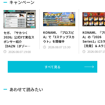
キャンペーン
KONAMI、『プロスピ
KONAMI、『
セガ、『サカつく
A』で「3ステップスカ
A』の「2026
2026』公式Xで実在ス
ウト」を開催中
Series1」にS
ポンサー紹介
【先発】＆ Aラ
【DAZN（ダゾー
2026.08.07 15:30
【野手】新登場
ン）】篇をポスト
2026.08.07 1
2026.08.07 19:00
リー(オリックス
ラー(中日)、奈
己(北海道日本ハ
すべて見る
塁手)、持丸泰輝
捕手)など
あわせて読みたい