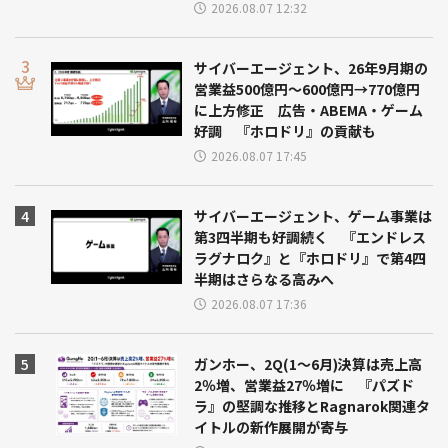
2026.08.07 12:32
サイバーエージェント、26年9月期の
営業益500億円～600億円→770億円
に上方修正 広告・ABEMA・ゲーム
好調 『ホロドリ』の貢献も
2026.08.07 17:45
サイバーエージェント、ゲーム事業は
第3四半期も好調続く 『エンドレス
ラグナロク』と『ホロドリ』で第4四
半期はさらなる高みへ
2026.08.07 17:36
ガンホー、2Q(1～6月)決算は売上高
2％増、営業益27％増に 『パズド
ラ』の堅調な推移とRagnarok関連タ
イトルの新作展開が寄与