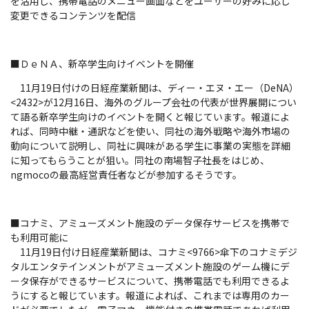
を活用し、携帯電話のメニュー画面などをユーザーの好みに応じ
変更できるコンテンツを配信
■ＤｅＮＡ、新卒学生向けイベントを開催
11月19日付けの日経産業新聞は、ディー・エヌ・エー（DeNA）
<2432>が12月16日、海外のグループ会社の代表が世界展開につい
て語る新卒学生向けのイベントを開くと報じています。報道によ
れば、同時中継・通訳などを使い、同社の海外戦略や海外市場の
動向について説明し、同社に興味がある学生に事業の実態を詳細
に知ってもらうことが狙い。同社の南場智子社長をはじめ、
ngmocoの最高経営責任者などが参加するそうです。
■コナミ、アミューズメント施設のデータ保存サービスを携帯で
も利用可能に
11月19日付け日経産業新聞は、コナミ<9766>傘下のコナミデジ
タルエンタテインメントがアミューズメント施設のゲーム機にデ
ータ保存ができるサービスについて、携帯電話でも利用できるよ
うにすると報じています。報道によれば、これまでは専用のカー