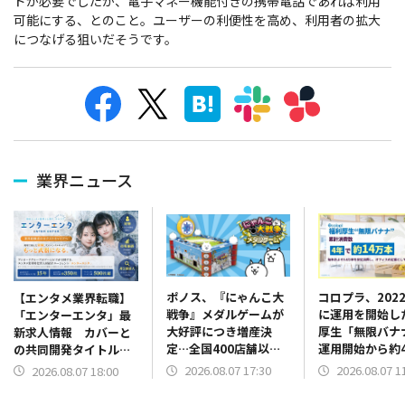
ドが必要でしたが、電子マネー機能付きの携帯電話であれば利用
可能にする、とのこと。ユーザーの利便性を高め、利用者の拡大
につなげる狙いだそうです。
業界ニュース
ポノス、『にゃんこ大
コロプラ、202
【エンタメ業界転職】
戦争』メダルゲームが
に運用を開始し
「エンターエンタ」最
大好評につき増産決
厚生「無限バナ
新求人情報 カバーと
定…全国400店舗以上
運用開始から約
の共同開発タイトル
で稼働、新規導入店舗
累計消費数で約
『ホロドリ』の大ヒッ
2026.08.07 17:30
2026.08.07 1
2026.08.07 18:00
も拡大
に オフィスの
トでも話題の
して日常に定着
QualiArtsの求人情報