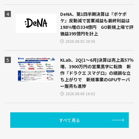
DeNA、第1四半期決算は『ポケポ
ケ』反動減で営業減益も最終利益は
198%増の334億円 GO新規上場で評
価益395億円を計上
2026.08.05 20:56
KLab、2Q(1～6月)決算は売上高57％
増、3900万円の営業黒字に転換 新
作『ドラクエ スマグロ』の順調な立
ち上がりで 新規事業のGPUサーバ
ー販売も進捗
2026.08.06 16:02
すべて見る