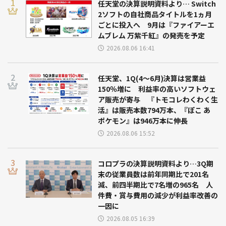
任天堂の決算説明資料より… Switch
2ソフトの自社商品タイトルを1ヵ月
ごとに投入へ 9月は『ファイアーエ
ムブレム 万紫千紅』の発売を予定
2026.08.06 16:41
任天堂、1Q(4～6月)決算は営業益
150％増に 利益率の高いソフトウェ
ア販売が寄与 『トモコレわくわく生
活』は販売本数794万本、『ぽこ あ
ポケモン』は946万本に伸長
2026.08.06 15:52
コロプラの決算説明資料より…3Q期
末の従業員数は前年同期比で201名
減、前四半期比で7名増の965名 人
件費・賞与費用の減少が利益率改善の
一因に
2026.08.05 16:39