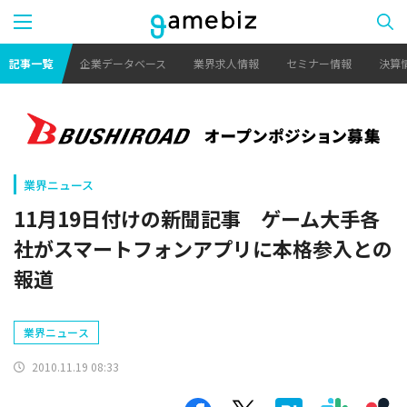
記事一覧
企業データベース
業界求人情報
セミナー情報
決算
業界ニュース
11月19日付けの新聞記事 ゲーム大手各
社がスマートフォンアプリに本格参入との
報道
業界ニュース
2010.11.19 08:33