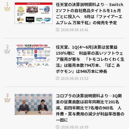
任天堂の決算説明資料より… Switch
2ソフトの自社商品タイトルを1ヵ月
ごとに投入へ 9月は『ファイアーエ
ムブレム 万紫千紅』の発売を予定
2026.08.06 16:41
任天堂、1Q(4～6月)決算は営業益
150％増に 利益率の高いソフトウェ
ア販売が寄与 『トモコレわくわく生
活』は販売本数794万本、『ぽこ あ
ポケモン』は946万本に伸長
2026.08.06 15:52
コロプラの決算説明資料より…3Q期
末の従業員数は前年同期比で201名
減、前四半期比で7名増の965名 人
件費・賞与費用の減少が利益率改善の
一因に
2026.08.05 16:39