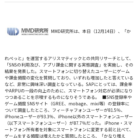
MMD研究所は、本日（12月14日）、「か
れぺっと」を運営するアリスマティックとの共同リサーチとして、
「SNSの利用及び、アプリ課金に関する実態調査」を実施し、その
結果を発表した。スマートフォンに切り替えたユーザーにゲーム
や課金頻度の変化を質問しており、いずれも増加したと答えている
など、非常に興味深い調査となっている。SAPにとっては、課金率
やARPUの一段の向上のために、スマートフォン対応が必須になり
つつあることを示唆するものになりそうである。
■SNS登録率や
ゲーム頻度 SNSサイト（GREE、mobage、mixi等）の登録率に
ついて調査したところ、フィーチャフォンユーザーが81.5％、
iPhoneユーザーが93.3％、iPhone以外のスマートフォンユーザー
（以下スマートフォンユーザー）が87.7％だった。 iPhone・スマ
ートフォン所有者を対象にスマートフォンに変更する前と比べて、
ゲームをする頻度は増えたかと質問したところ、「かなり増え