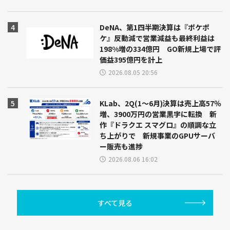
DeNA、第1四半期決算は『ポケポ
ケ』反動減で営業減益も最終利益は
198%増の334億円 GO新規上場で評
価益395億円を計上
2026.08.05 20:56
KLab、2Q(1～6月)決算は売上高57％
増、3900万円の営業黒字に転換 新
作『ドラクエ スマグロ』の順調な立
ち上がりで 新規事業のGPUサーバ
ー販売も進捗
2026.08.06 16:02
すべて見る