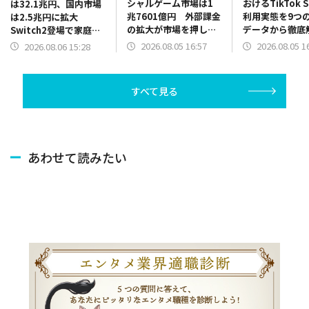
シャルゲーム市場は1
おけるTikTok 
は32.1兆円、国内市場
兆7601億円 外部課金
利用実態を9つ
は2.5兆円に拡大
の拡大が市場を押し上
データから徹底
Switch2登場で家庭用
げ モバイル・コンテ
継続意向72%
ゲーム市場が活性化
2026.08.05 16:57
2026.08.05 1
2026.08.06 15:28
ンツ・フォーラム調査
度アップ65%
「ファミ通ゲーム白書
テゴリはアパレ
2026」発刊
スメ・日用品
すべて見る
あわせて読みたい