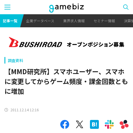
記事一覧
企業データベース
業界求人情報
セミナー情報
決算
調査資料
【MMD研究所】スマホユーザー、スマホ
に変更してからゲーム頻度・課金回数とも
に増加
2011.12.14 12:16