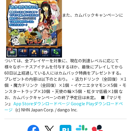
また、カムバックキャンペーンに
ついては、全プレイヤーを対象に、現在の到達レベルに応じて
様々なボーナスアイテムを付与するほか、最後にプレイしてから
60日以上経過している人にはカムバック特典をプレゼントする。
プレゼントの内容は以下のとおり。 ・活力ドリンク（全回復）×1
個 ・魔力ドリンク（全回復）×1個 ・イケニエタマモン×5個 ・モ
ンスタートラップ×10個 ・天使の輪×5個 ・虹タマ低級×1個 な
お、カムバックキャンペーンの終了予定日は未定。 ■『マジモ
ン』
App Storeダウンロードページ
Google Playダウンロードペ
ージ
(c) NHN Japan Corp. / dango Inc.