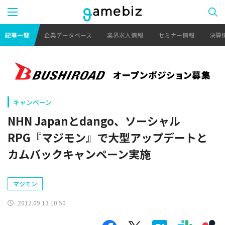
記事一覧
企業データベース
業界求人情報
セミナー情報
決算
キャンペーン
NHN Japanとdango、ソーシャル
RPG『マジモン』で大型アップデートと
カムバックキャンペーン実施
マジモン
2012.09.13 10:50