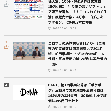
任天堂、1Q(4～6月)決算は営業益
150％増に 利益率の高いソフトウェ
ア販売が寄与 『トモコレわくわく生
活』は販売本数794万本、『ぽこ あ
ポケモン』は946万本に伸長
2026.08.06 15:52
コロプラの決算説明資料より…3Q期
末の従業員数は前年同期比で201名
減、前四半期比で7名増の965名 人
件費・賞与費用の減少が利益率改善の
一因に
2026.08.05 16:39
DeNA、第1四半期決算は『ポケポ
ケ』反動減で営業減益も最終利益は
198%増の334億円 GO新規上場で評
価益395億円を計上
2026.08.05 20:56