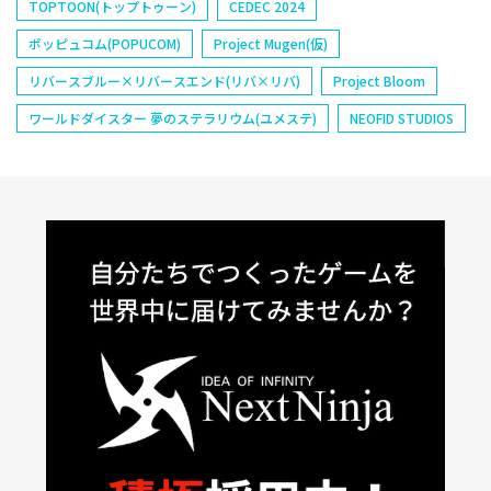
TOPTOON(トップトゥーン)
CEDEC 2024
ポッピュコム(POPUCOM)
Project Mugen(仮)
リバースブルー×リバースエンド(リバ×リバ)
Project Bloom
ワールドダイスター 夢のステラリウム(ユメステ)
NEOFID STUDIOS