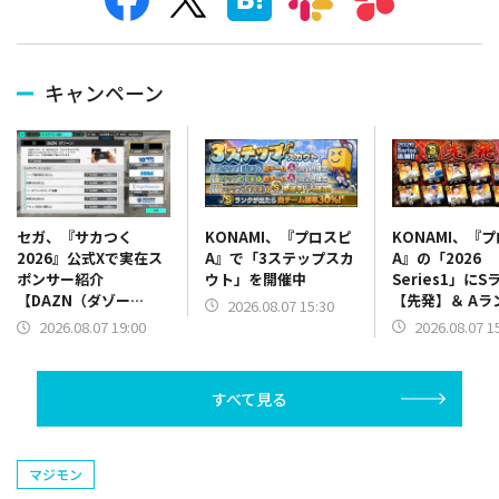
キャンペーン
KONAMI、『プロスピ
KONAMI、『
セガ、『サカつく
A』で「3ステップスカ
A』の「2026
2026』公式Xで実在ス
ウト」を開催中
Series1」にS
ポンサー紹介
【先発】＆ Aラ
【DAZN（ダゾー
2026.08.07 15:30
【野手】新登場
ン）】篇をポスト
2026.08.07 1
2026.08.07 19:00
リー(オリックス
ラー(中日)、奈
己(北海道日本ハ
すべて見る
塁手)、持丸泰輝
捕手)など
マジモン