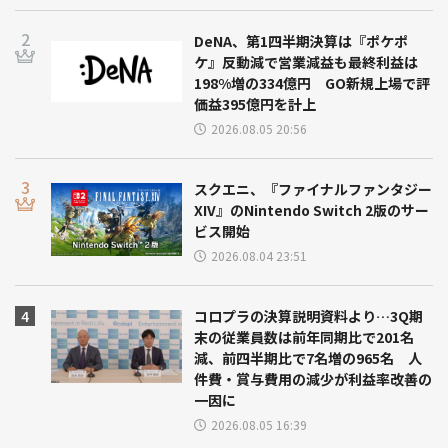
DeNA、第1四半期決算は『ポケポ
ケ』反動減で営業減益も最終利益は
198%増の334億円 GO新規上場で評
価益395億円を計上
2026.08.05 20:56
スクエニ、『ファイナルファンタジー
XIV』のNintendo Switch 2版のサー
ビス開始
2026.08.04 23:51
コロプラの決算説明資料より…3Q期
末の従業員数は前年同期比で201名
減、前四半期比で7名増の965名 人
件費・賞与費用の減少が利益率改善の
一因に
2026.08.05 16:39