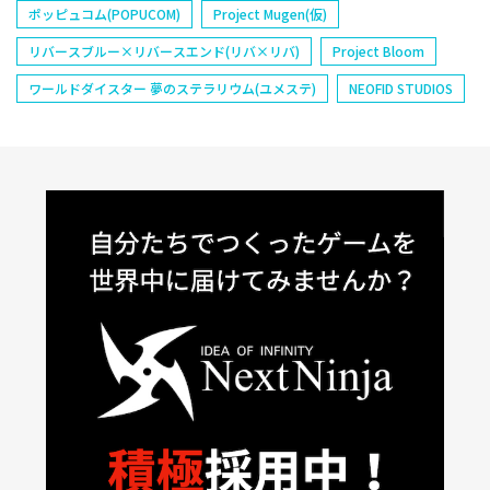
ポッピュコム(POPUCOM)
Project Mugen(仮)
リバースブルー×リバースエンド(リバ×リバ)
Project Bloom
ワールドダイスター 夢のステラリウム(ユメステ)
NEOFID STUDIOS