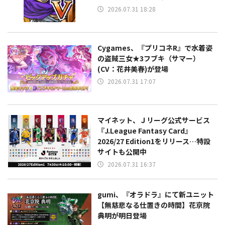
2026.07.31 18:28
Cygames、『プリコネR』で水着姿
の盗賊三女★3フブキ（サマー）
(CV：花井美春)が登場
2026.07.31 17:07
マイネット、Ｊリーグ公式サービス
『J.League Fantasy Card』
2026/27 Edition1をリリース…特設
サイトも公開中
2026.07.31 16:37
gumi、『オラドラ』にて新ユニット
【無慈悲なる仕置きの時間】花京院
典明が明日登場