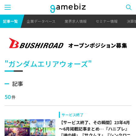
記事一覧
企業データベース
業界求人情報
セミナー情報
決算
"ガンダムエリアウォーズ"
記事
50
件
サービス終了
【サービス終了、その瞬間】23年4月
～6月掲載記事まとめ…『ハニプレ』
『魂の絆』『サクムス』『シンクロニ