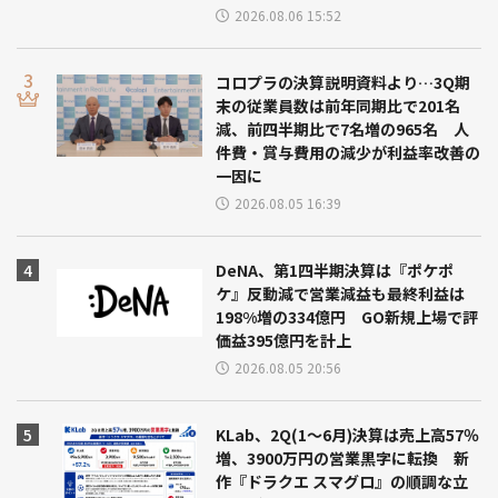
2026.08.06 15:52
コロプラの決算説明資料より…3Q期
末の従業員数は前年同期比で201名
減、前四半期比で7名増の965名 人
件費・賞与費用の減少が利益率改善の
一因に
2026.08.05 16:39
DeNA、第1四半期決算は『ポケポ
ケ』反動減で営業減益も最終利益は
198%増の334億円 GO新規上場で評
価益395億円を計上
2026.08.05 20:56
KLab、2Q(1～6月)決算は売上高57％
増、3900万円の営業黒字に転換 新
作『ドラクエ スマグロ』の順調な立