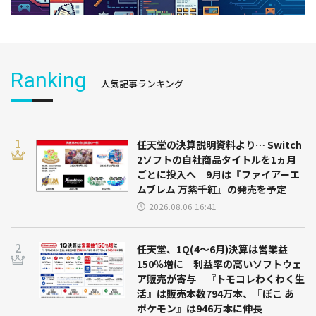
Ranking
人気記事ランキング
任天堂の決算説明資料より… Switch
2ソフトの自社商品タイトルを1ヵ月
ごとに投入へ 9月は『ファイアーエ
ムブレム 万紫千紅』の発売を予定
2026.08.06 16:41
任天堂、1Q(4～6月)決算は営業益
150％増に 利益率の高いソフトウェ
ア販売が寄与 『トモコレわくわく生
活』は販売本数794万本、『ぽこ あ
ポケモン』は946万本に伸長