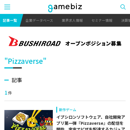
記事一覧
企業データベース
業界求人情報
セミナー情報
決算
"Pizzaverse"
記事
1
件
新作ゲーム
イプシロンソフトウェア、自社開発ア
プリ第一弾『Pizzaverse』の配信を
開始 宇宙でピザを配達するカジュア