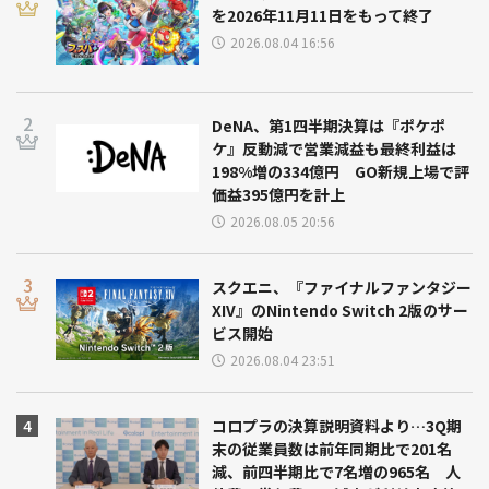
を2026年11月11日をもって終了
2026.08.04 16:56
DeNA、第1四半期決算は『ポケポ
ケ』反動減で営業減益も最終利益は
198%増の334億円 GO新規上場で評
価益395億円を計上
2026.08.05 20:56
スクエニ、『ファイナルファンタジー
XIV』のNintendo Switch 2版のサー
ビス開始
2026.08.04 23:51
コロプラの決算説明資料より…3Q期
末の従業員数は前年同期比で201名
減、前四半期比で7名増の965名 人