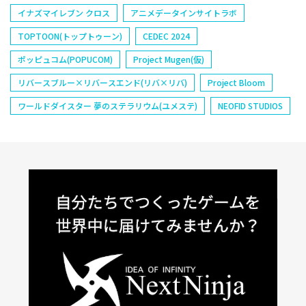
イナズマイレブン クロス
アニメデータインサイトラボ
TOPTOON(トップトゥーン)
CEDEC 2024
ポッピュコム(POPUCOM)
Project Mugen(仮)
リバースブルー×リバースエンド(リバ×リバ)
Project Bloom
ワールドダイスター 夢のステラリウム(ユメステ)
NEOFID STUDIOS