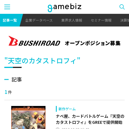
記事一覧
企業データベース
業界求人情報
セミナー情報
決算
"天空のカタストロフィ"
記事
1
件
新作ゲーム
ナベ屋、カードバトルゲーム『天空の
カタストロフィ』をGREEで提供開始