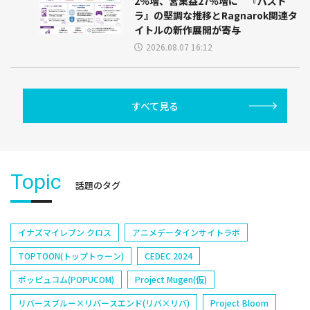
2％増、営業益27％増に 『パズド
ラ』の堅調な推移とRagnarok関連タ
イトルの新作展開が寄与
2026.08.07 16:12
すべて見る
Topic
話題のタグ
イナズマイレブン クロス
アニメデータインサイトラボ
TOPTOON(トップトゥーン)
CEDEC 2024
ポッピュコム(POPUCOM)
Project Mugen(仮)
リバースブルー×リバースエンド(リバ×リバ)
Project Bloom