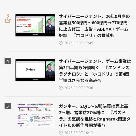
サイバーエージェント、26年9月期の
営業益500億円～600億円→770億円
に上方修正 広告・ABEMA・ゲーム
好調 『ホロドリ』の貢献も
2026.08.07 17:45
サイバーエージェント、ゲーム事業は
第3四半期も好調続く 『エンドレス
ラグナロク』と『ホロドリ』で第4四
半期はさらなる高みへ
2026.08.07 17:36
ガンホー、2Q(1～6月)決算は売上高
2％増、営業益27％増に 『パズド
ラ』の堅調な推移とRagnarok関連タ
イトルの新作展開が寄与
2026.08.07 16:12