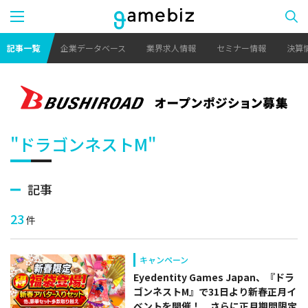
記事一覧
企業データベース
業界求人情報
セミナー情報
決算
"ドラゴンネストM"
記事
23
件
キャンペーン
Eyedentity Games Japan、『ドラ
ゴンネストM』で31日より新春正月イ
ベントを開催！ さらに正月期間限定