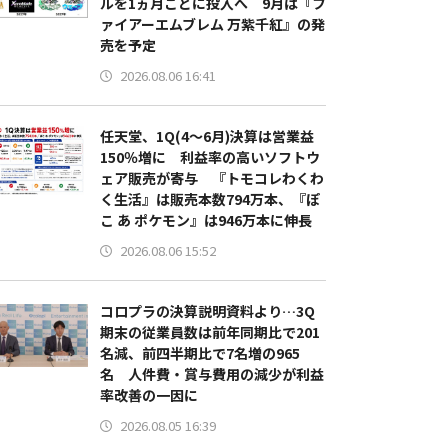
ルを1ヵ月ごとに投入へ 9月は『フ
ァイアーエムブレム 万紫千紅』の発
売を予定
2026.08.06 16:41
任天堂、1Q(4～6月)決算は営業益
150％増に 利益率の高いソフトウ
ェア販売が寄与 『トモコレわくわ
く生活』は販売本数794万本、『ぽ
こ あ ポケモン』は946万本に伸長
2026.08.06 15:52
コロプラの決算説明資料より…3Q
期末の従業員数は前年同期比で201
名減、前四半期比で7名増の965
名 人件費・賞与費用の減少が利益
率改善の一因に
2026.08.05 16:39