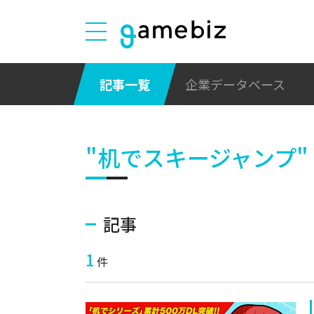
記事一覧
企業データベース
"机でスキージャンプ"
記事
1
件