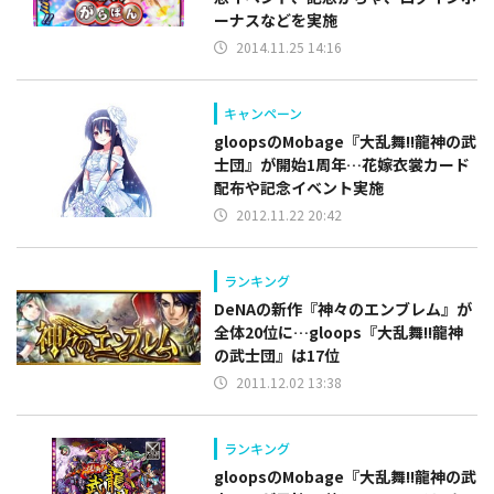
ーナスなどを実施
2014.11.25 14:16
キャンペーン
gloopsのMobage『大乱舞!!龍神の武
士団』が開始1周年…花嫁衣裳カード
配布や記念イベント実施
2012.11.22 20:42
ランキング
DeNAの新作『神々のエンブレム』が
全体20位に…gloops『大乱舞!!龍神
の武士団』は17位
2011.12.02 13:38
ランキング
gloopsのMobage『大乱舞!!龍神の武