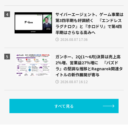
サイバーエージェント、ゲーム事業は
第3四半期も好調続く 『エンドレス
ラグナロク』と『ホロドリ』で第4四
半期はさらなる高みへ
2026.08.07 17:36
ガンホー、2Q(1～6月)決算は売上高
2％増、営業益27％増に 『パズド
ラ』の堅調な推移とRagnarok関連タ
イトルの新作展開が寄与
2026.08.07 16:12
すべて見る