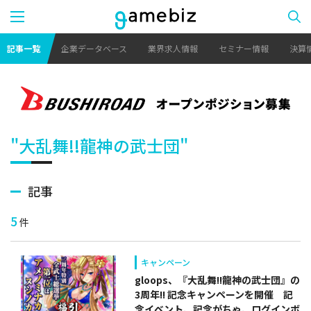
記事一覧
企業データベース
業界求人情報
セミナー情報
決算
"大乱舞!!龍神の武士団"
記事
5
件
キャンペーン
gloops、『大乱舞!!龍神の武士団』の
3周年!! 記念キャンペーンを開催 記
念イベント、記念がちゃ、ログインボ