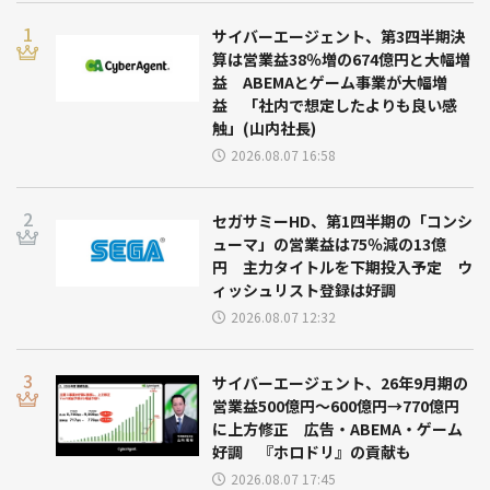
サイバーエージェント、第3四半期決
算は営業益38％増の674億円と大幅増
益 ABEMAとゲーム事業が大幅増
益 「社内で想定したよりも良い感
触」(山内社長)
2026.08.07 16:58
セガサミーHD、第1四半期の「コンシ
ューマ」の営業益は75％減の13億
円 主力タイトルを下期投入予定 ウ
ィッシュリスト登録は好調
2026.08.07 12:32
サイバーエージェント、26年9月期の
営業益500億円～600億円→770億円
に上方修正 広告・ABEMA・ゲーム
好調 『ホロドリ』の貢献も
2026.08.07 17:45