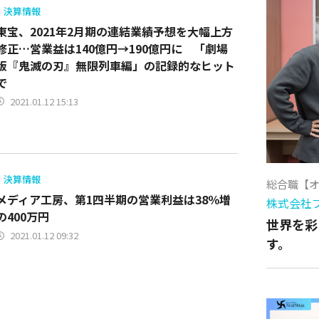
決算情報
東宝、2021年2月期の連結業績予想を大幅上方
修正…営業益は140億円→190億円に 「劇場
版『鬼滅の刃』無限列車編」の記録的なヒット
で
2021.01.12 15:13
決算情報
総合職【
メディア工房、第1四半期の営業利益は38％増
株式会社
の400万円
世界を彩
2021.01.12 09:32
す。