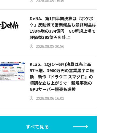
2026.08.05 16:39
DeNA、第1四半期決算は『ポケポ
ケ』反動減で営業減益も最終利益は
198%増の334億円 GO新規上場で
評価益395億円を計上
2026.08.05 20:56
KLab、2Q(1～6月)決算は売上高
57％増、3900万円の営業黒字に転
換 新作『ドラクエ スマグロ』の
順調な立ち上がりで 新規事業の
GPUサーバー販売も進捗
2026.08.06 16:02
すべて見る