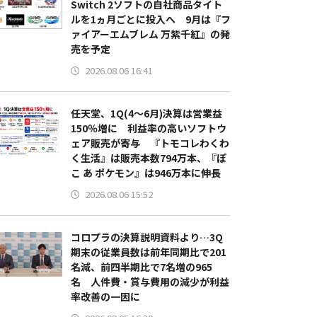
Switch 2ソフトの自社商品タイト
ルを1ヵ月ごとに投入へ 9月は『フ
ァイアーエムブレム 万紫千紅』の発
売を予定
2026.08.06 16:41
任天堂、1Q(4～6月)決算は営業益
150％増に 利益率の高いソフトウ
ェア販売が寄与 『トモコレわくわ
く生活』は販売本数794万本、『ぽ
こ あ ポケモン』は946万本に伸長
2026.08.06 15:52
コロプラの決算説明資料より…3Q
期末の従業員数は前年同期比で201
名減、前四半期比で7名増の965
名 人件費・賞与費用の減少が利益
率改善の一因に