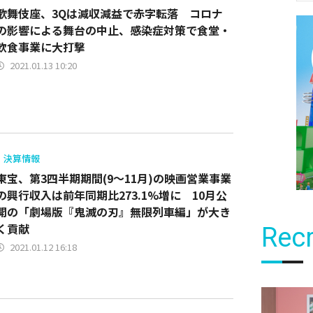
歌舞伎座、3Qは減収減益で赤字転落 コロナ
の影響による舞台の中止、感染症対策で食堂・
飲食事業に大打撃
2021.01.13 10:20
決算情報
東宝、第3四半期期間(9～11月)の映画営業事業
の興行収入は前年同期比273.1%増に 10月公
開の「劇場版『鬼滅の刃』無限列車編」が大き
く貢献
Recr
2021.01.12 16:18