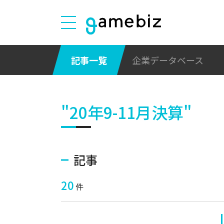
記事一覧
企業データベース
"20年9-11月決算"
記事
20
件