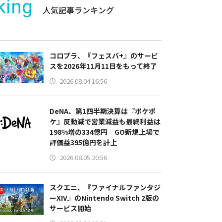
king
人気記事ランキング
コロプラ、『フェスバ+』のサービ
スを2026年11月11日をもって終了
2026.08.04 16:56
DeNA、第1四半期決算は『ポケポ
ケ』反動減で営業減益も最終利益は
198%増の334億円 GO新規上場で
評価益395億円を計上
2026.08.05 20:56
スクエニ、『ファイナルファンタジ
ーXIV』のNintendo Switch 2版の
サービス開始