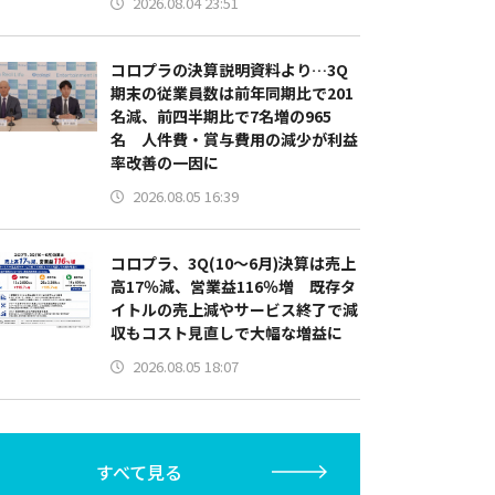
2026.08.04 23:51
コロプラの決算説明資料より…3Q
期末の従業員数は前年同期比で201
名減、前四半期比で7名増の965
名 人件費・賞与費用の減少が利益
率改善の一因に
2026.08.05 16:39
コロプラ、3Q(10～6月)決算は売上
高17％減、営業益116％増 既存タ
イトルの売上減やサービス終了で減
収もコスト見直しで大幅な増益に
2026.08.05 18:07
すべて見る