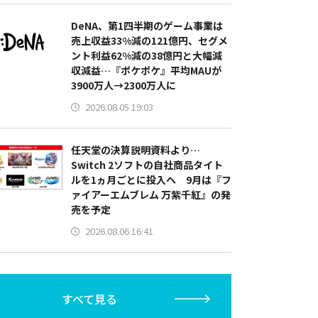
DeNA、第1四半期のゲーム事業は
売上収益33%減の121億円、セグメ
ント利益62%減の38億円と大幅減
収減益…『ポケポケ』平均MAUが
3900万人→2300万人に
2026.08.05 19:03
任天堂の決算説明資料より…
Switch 2ソフトの自社商品タイト
ルを1ヵ月ごとに投入へ 9月は『フ
ァイアーエムブレム 万紫千紅』の発
売を予定
2026.08.06 16:41
すべて見る