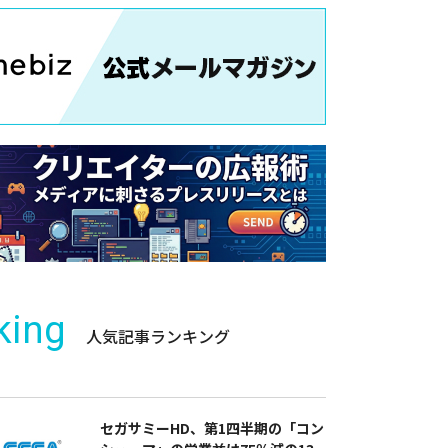
king
人気記事ランキング
セガサミーHD、第1四半期の「コン