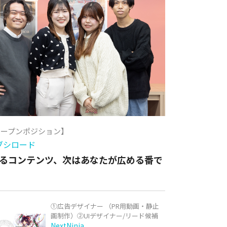
オープンポジション】
ブシロード
るコンテンツ、次はあなたが広める番で
①広告デザイナー （PR用動画・静止
画制作）②UIデザイナー/リード候補
NextNinja