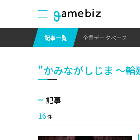
記事一覧
企業データベース
"かみながしじま ～輪
記事
16
件