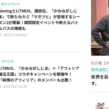
キャンペーン
AimingとLiTMUS、講談社、『かみながしじ
ま』で新たなカミ「マガツヒ」が登場するシー
ズン2が開幕！期間限定イベントや新たなバト
ルパスの情報も
2023.07.19 18:11
イベント
総合職【
LiTMUS、『かみながしじま』×「アフィリア
株式会社
魔法王国」コラボキャンペーンを開催中！
世界を彩
「純情のアフィリア」のメンバーも出勤！
す。
2023.06.17 11:49