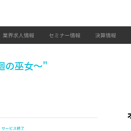
検索
カテゴリ選択
業界求人情報
セミナー情報
決算情報
廻の巫女～"
サービス終了