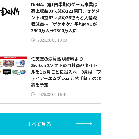
DeNA、第1四半期のゲーム事業は
売上収益33%減の121億円、セグメ
ント利益62%減の38億円と大幅減
収減益…『ポケポケ』平均MAUが
3900万人→2300万人に
2026.08.05 19:03
任天堂の決算説明資料より…
Switch 2ソフトの自社商品タイト
ルを1ヵ月ごとに投入へ 9月は『フ
ァイアーエムブレム 万紫千紅』の発
売を予定
2026.08.06 16:41
すべて見る