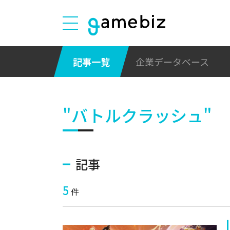
記事一覧
企業データベース
"バトルクラッシュ"
記事
5
件